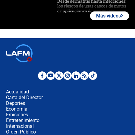
Desde dermatitis hasta infecciones:
los riesgos de usar cascos de motos
de aplicaciones de transporte
Más videos
¿Cómo comprar dólares desde el
celular? Requisitos, pasos y
recomendaciones
Las seis de las 6 con Juan Lozano |
jueves 6 de agosto de 2026
Posesión de Abelardo De La Espriella
en Cali: ¿qué pasará con los
congresistas del Pacto Histórico que
Actualidad
no asistirán?
Carta del Director
Álvaro Uribe asistirá a la posesión y
Deportes
crece el pulso por la elección del
Economía
contralor
Emisiones
Entretenimiento
Internacional
🔴 EN VIVO | Noticiero La FM con
Orden Público
Juan Lozano - 6 de agosto de 2026