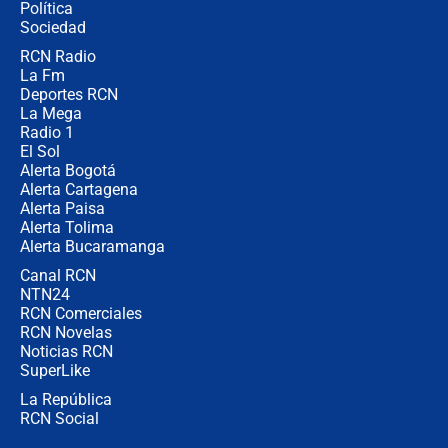
Política
Sociedad
RCN Radio
¿Por qué De la Espriella gobernará
La Fm
desde Barranquilla? Experto explica
la razón
Deportes RCN
La Mega
Radio 1
El Sol
Alerta Bogotá
Alerta Cartagena
Alerta Paisa
Alerta Tolima
Alerta Bucaramanga
Canal RCN
NTN24
RCN Comerciales
RCN Novelas
Noticias RCN
SuperLike
La República
RCN Social