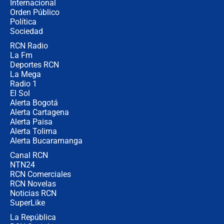
Internacional
Las seis de las 6 con Juan Lozano |
Orden Público
miércoles 5 de agosto de 2026
Política
Sociedad
RCN Radio
🔴 EN VIVO | Noticiero La FM con
La Fm
Juan Lozano - 5 de agosto de 2026
Deportes RCN
La Mega
Radio 1
El Sol
Alerta Bogotá
Alerta Cartagena
Alerta Paisa
Alerta Tolima
Alerta Bucaramanga
Canal RCN
NTN24
RCN Comerciales
RCN Novelas
Noticias RCN
SuperLike
La República