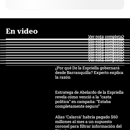
En video
Ver nota completa
Ver nota completa
Ver nota completa
Ver nota completa
Ver nota completa
Ver nota completa
Ver nota completa
Ver nota completa
Ver nota completa
Ver nota completa
¿Por qué De la Espriella gobernará
desde Barranquilla? Experto explica
la razón
Estratega de Abelardo de la Espriella
revela cómo venció a la “casta
política” en campaña: “Estaba
completamente seguro”
Alias ‘Calarcá’ habría pagado $60
millones al mes a un supuesto
coronel para filtrar información del