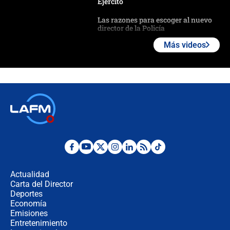
Ejército
Las razones para escoger al nuevo
director de la Policía
Más videos
"Prohibir es la salida fácil": ¿Qué
futuro les espera a las cabalgatas en
Colombia?
Ministro de Defensa no descarta el
uso de la UNDMO ante posibles
disturbios durante la posesión
"No hubo fraude ni posibilidad de
fraude": Auditoría respondió a
señalamientos de Petro sobre
Actualidad
elección de Abelardo de La Espriella
Carta del Director
Tras su posesión, presidente De la
Deportes
Espriella empieza gira por regiones
Economía
donde perdió
Emisiones
Entretenimiento