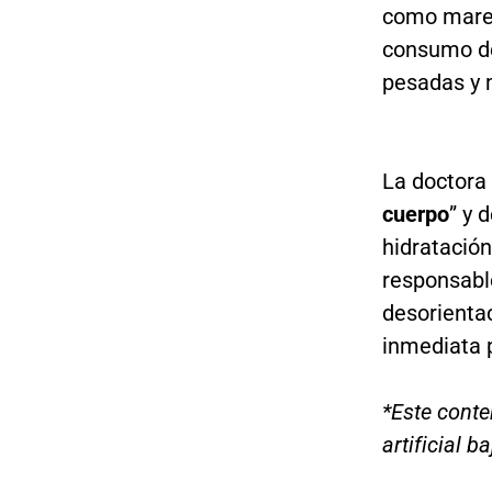
como mareo 
consumo de
pesadas y 
La doctora
cuerpo
” y 
hidratació
responsabl
desorienta
inmediata 
*Este conte
artificial 