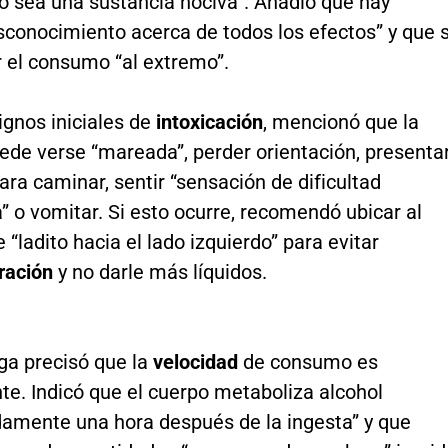
o sea una sustancia nociva”. Añadió que hay
conocimiento acerca de todos los efectos” y que 
r el consumo “al extremo”.
ignos iniciales de
intoxicación
, mencionó que la
ede verse “mareada”, perder orientación, presenta
para caminar, sentir “sensación de dificultad
a” o vomitar. Si esto ocurre, recomendó ubicar al
 “ladito hacia el lado izquierdo” para evitar
ración
y no darle más líquidos.
ga precisó que la
velocidad
de consumo es
te. Indicó que el cuerpo metaboliza alcohol
amente una hora después de la ingesta” y que