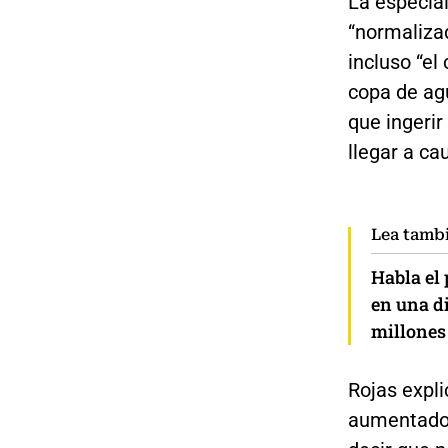
La especia
“normalizad
incluso “e
copa de ag
que ingeri
llegar a ca
Lea tamb
Habla el 
en una di
millones 
Rojas expl
aumentado 