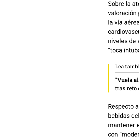
Sobre la at
valoración
la vía aére
cardiovascu
niveles de 
“toca intub
Lea tamb
"Vuela a
tras reto
Respecto a
bebidas deb
mantener e
con “moder