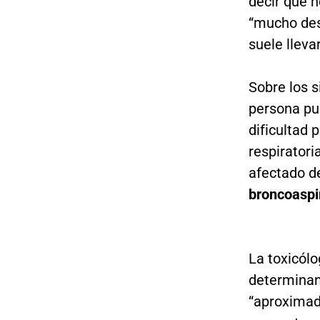
decir que n
“mucho des
suele lleva
Sobre los s
persona pu
dificultad 
respiratori
afectado de
broncoaspi
La toxicólo
determinan
“aproximad