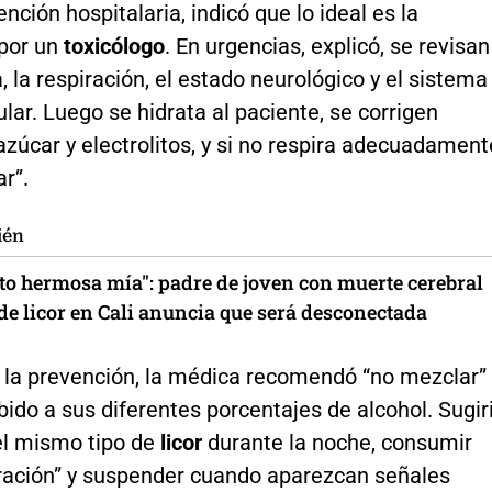
ención hospitalaria, indicó que lo ideal es la
 por un
toxicólogo
. En urgencias, explicó, se revisan
a, la respiración, el estado neurológico y el sistema
lar. Luego se hidrata al paciente, se corrigen
azúcar y electrolitos, y si no respira adecuadament
ar”.
ién
lto hermosa mía": padre de joven con muerte cerebral
 de licor en Cali anuncia que será desconectada
 la prevención, la médica recomendó “no mezclar”
ido a sus diferentes porcentajes de alcohol. Sugir
l mismo tipo de
licor
durante la noche, consumir
ación” y suspender cuando aparezcan señales