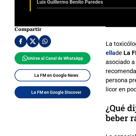
Luis Guillermo Benito Paredes
Compartir
La toxicól
ella
de
La 
Unirse al Canal de WhatsApp
asociado 
recomendac
La FM en Google News
persona pr
licor en po
La FM en Google Discover
¿Qué di
beber r