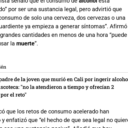
lista señaló que el consumo de
alcohol
está
o” por ser una sustancia legal, pero advirtió que
l consumo de solo una cerveza, dos cervezas o una
uardiente ya empieza a generar síntomas”. Afirmó
r grandes cantidades en menos de una hora “puede
usar la
muerte
”.
ién
padre de la joven que murió en Cali por ingerir alcoho
scoteca: "no la atendieron a tiempo y ofrecían 2
por el reto"
icó que los retos de consumo acelerado han
y enfatizó que “el hecho de que sea legal no quier