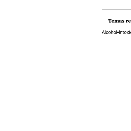
Temas re
Alcohol
Intox