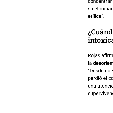
concentrar
su eliminac
etílica
”.
¿Cuándo
intoxic
Rojas afirm
la
desorien
“Desde que
perdió el 
una atenci
supervivenc