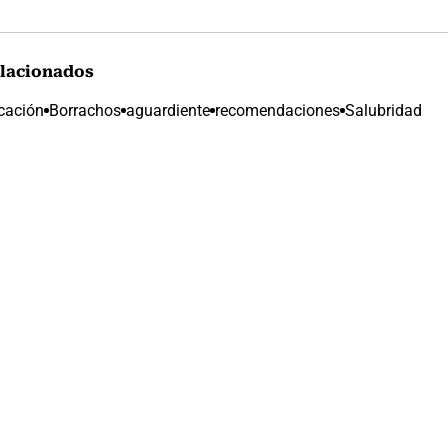
lacionados
icación
Borrachos
aguardiente
recomendaciones
Salubridad