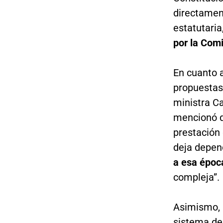
directamen
estatutaria
por la Com
En cuanto a
propuestas 
ministra Ca
mencionó 
prestación 
deja depen
a esa époc
compleja”.
Asimismo, 
sistema de