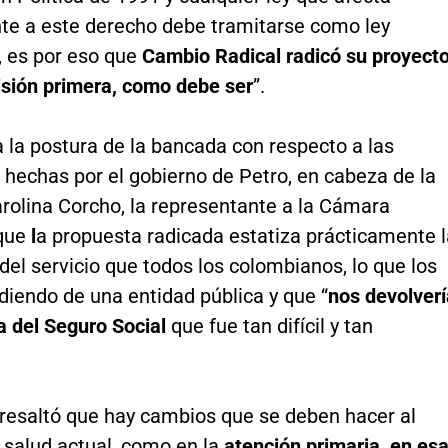
te a este derecho debe tramitarse como ley
, es por eso que
Cambio Radical radicó su proyect
isión primera, como debe ser
”.
 la postura de la bancada con respecto a las
hechas por el gobierno de Petro, en cabeza de la
rolina Corcho, la representante a la Cámara
que
l
a propuesta radicada estatiza prácticamente l
del servicio que todos los colombianos, lo que los
diendo de una entidad pública y que “
nos devolverí
a del Seguro Social
que fue tan difícil y tan
resaltó que hay cambios que se deben hacer al
 salud actual, como en la
atención primaria, en es