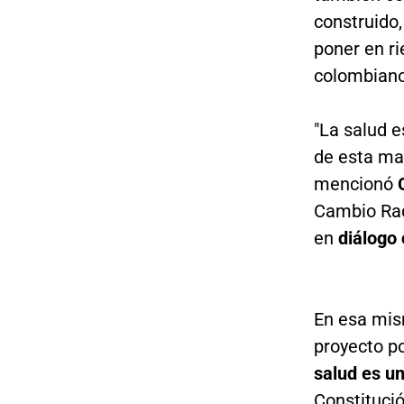
construido
poner en ri
colombiano
"La salud 
de esta man
mencionó
Cambio Radi
en
diálogo
En esa mis
proyecto p
salud es u
Constitució