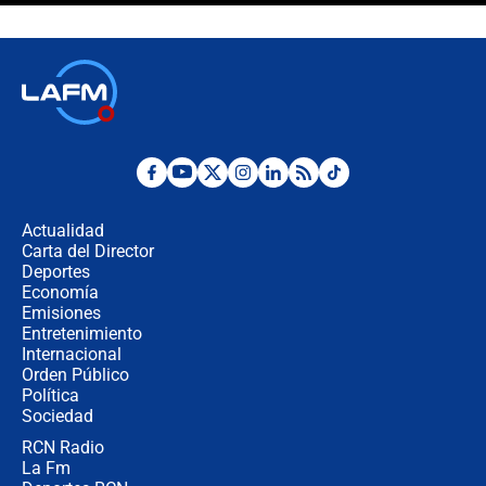
Espriella en Cali inicia la
descentralización en Colombia? Esto
respondió el alcalde Eder
Así será la posesión de Abelardo de
la Espriella este 7 de agosto:
cronograma oficial y detalles clave
Desde dermatitis hasta infecciones:
los riesgos de usar cascos de motos
de aplicaciones de transporte
Actualidad
Carta del Director
¿Cómo comprar dólares desde el
Deportes
celular? Requisitos, pasos y
Economía
recomendaciones
Emisiones
Entretenimiento
Internacional
Las seis de las 6 con Juan Lozano |
Orden Público
jueves 6 de agosto de 2026
Política
Sociedad
RCN Radio
Posesión de Abelardo De La Espriella
La Fm
en Cali: ¿qué pasará con los