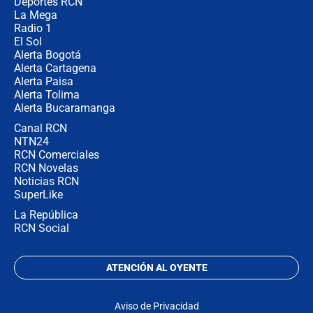
congresistas del Pacto Histórico que
Deportes RCN
no asistirán?
La Mega
Radio 1
El Sol
Alerta Bogotá
Alerta Cartagena
Alerta Paisa
Alerta Tolima
Alerta Bucaramanga
Canal RCN
NTN24
RCN Comerciales
RCN Novelas
Noticias RCN
SuperLike
La República
RCN Social
ATENCIÓN AL OYENTE
Aviso de Privacidad