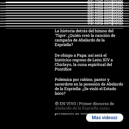
Ver nota completa
Ver nota completa
Ver nota completa
Ver nota completa
Ver nota completa
Ver nota completa
Ver nota completa
Ver nota completa
Ver nota completa
La historia detrás del himno del
'Tigre': ¿Quién creó la canción de
campaña de Abelardo de la
Espriella?
De obispo a Papa: así será el
histórico regreso de León XIV a
Chiclayo, la cuna espiritual del
Pontífice
Polémica por rabino, pastor y
sacerdote en la posesión de Abelardo
de la Espriella: ¿Se violó el Estado
laico?
🔴 EN VIVO | Primer discurso de
Abelardo de la Espriella como
presidente de Colombia
Más videos
¿La posesión de Abelardo De la