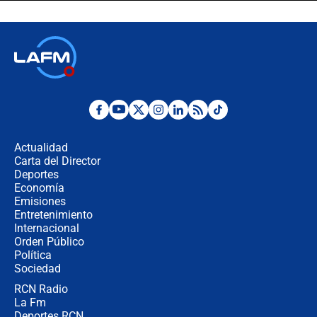
sacerdote en la posesión de Abelardo
de la Espriella: ¿Se violó el Estado
laico?
🔴 EN VIVO | Primer discurso de
Abelardo de la Espriella como
presidente de Colombia
¿La posesión de Abelardo De la
Espriella en Cali inicia la
descentralización en Colombia? Esto
Actualidad
respondió el alcalde Eder
Carta del Director
Así será la posesión de Abelardo de
Deportes
la Espriella este 7 de agosto:
Economía
cronograma oficial y detalles clave
Emisiones
Entretenimiento
Internacional
Desde dermatitis hasta infecciones:
Orden Público
los riesgos de usar cascos de motos
Política
de aplicaciones de transporte
Sociedad
RCN Radio
¿Cómo comprar dólares desde el
La Fm
celular? Requisitos, pasos y
recomendaciones
Deportes RCN