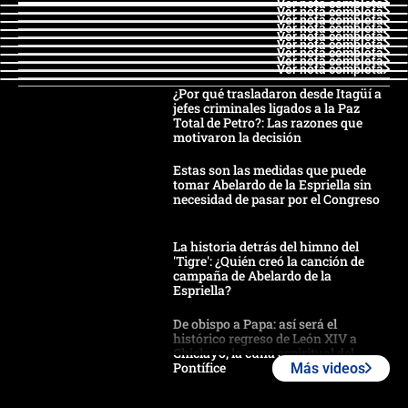
Ver nota completa
Ver nota completa
Ver nota completa
Ver nota completa
Ver nota completa
Ver nota completa
Ver nota completa
Ver nota completa
Ver nota completa
¿Por qué trasladaron desde Itagüí a
jefes criminales ligados a la Paz
Total de Petro?: Las razones que
motivaron la decisión
Estas son las medidas que puede
tomar Abelardo de la Espriella sin
necesidad de pasar por el Congreso
La historia detrás del himno del
'Tigre': ¿Quién creó la canción de
campaña de Abelardo de la
Espriella?
De obispo a Papa: así será el
histórico regreso de León XIV a
Chiclayo, la cuna espiritual del
Pontífice
Más videos
Polémica por rabino, pastor y