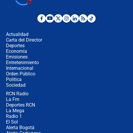
cronograma oficial y detalles clave
Desde dermatitis hasta infecciones:
los riesgos de usar cascos de motos
de aplicaciones de transporte
Actualidad
Carta del Director
¿Cómo comprar dólares desde el
Deportes
celular? Requisitos, pasos y
Economía
recomendaciones
Emisiones
Entretenimiento
Internacional
Las seis de las 6 con Juan Lozano |
Orden Público
jueves 6 de agosto de 2026
Política
Sociedad
RCN Radio
Posesión de Abelardo De La Espriella
La Fm
en Cali: ¿qué pasará con los
congresistas del Pacto Histórico que
Deportes RCN
no asistirán?
La Mega
Radio 1
El Sol
Alerta Bogotá