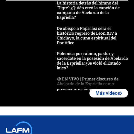
La historia detrás del himno del
'Tigre': ¿Quién creó la canción de
campaña de Abelardo de la
Espriella?
De obispo a Papa: así será el
histórico regreso de León XIV a
Chiclayo, la cuna espiritual del
Pontífice
Polémica por rabino, pastor y
sacerdote en la posesión de Abelardo
de la Espriella: ¿Se violó el Estado
laico?
🔴 EN VIVO | Primer discurso de
Abelardo de la Espriella como
presidente de Colombia
Más videos
¿La posesión de Abelardo De la
Espriella en Cali inicia la
descentralización en Colombia? Esto
respondió el alcalde Eder
Así será la posesión de Abelardo de
la Espriella este 7 de agosto: