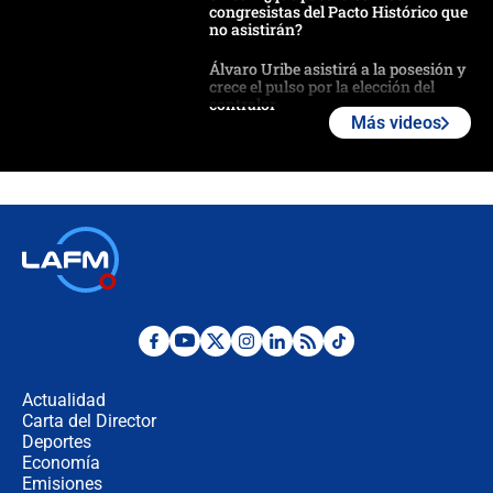
congresistas del Pacto Histórico que
no asistirán?
Álvaro Uribe asistirá a la posesión y
crece el pulso por la elección del
contralor
Más videos
🔴 EN VIVO | Noticiero La FM con
Juan Lozano - 6 de agosto de 2026
¿Por qué De la Espriella gobernará
desde Barranquilla? Experto explica
la razón
Estratega de Abelardo de la Espriella
revela cómo venció a la “casta
política” en campaña: “Estaba
Actualidad
completamente seguro”
Carta del Director
Alias ‘Calarcá’ habría pagado $60
Deportes
millones al mes a un supuesto
Economía
coronel para filtrar información del
Emisiones