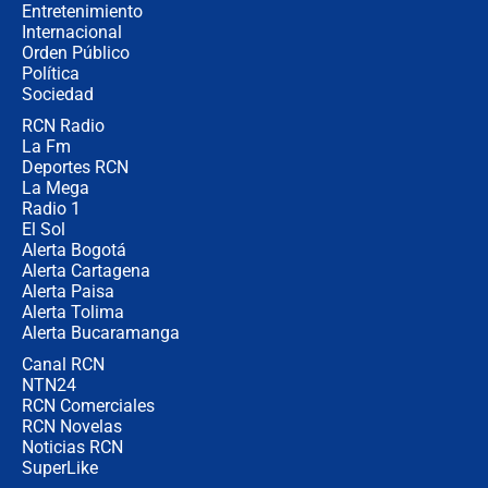
Ejército
Entretenimiento
Internacional
Las razones para escoger al nuevo
Orden Público
director de la Policía
Política
Sociedad
RCN Radio
"Prohibir es la salida fácil": ¿Qué
La Fm
futuro les espera a las cabalgatas en
Colombia?
Deportes RCN
La Mega
Radio 1
El Sol
Alerta Bogotá
Alerta Cartagena
Alerta Paisa
Alerta Tolima
Alerta Bucaramanga
Canal RCN
NTN24
RCN Comerciales
RCN Novelas
Noticias RCN
SuperLike