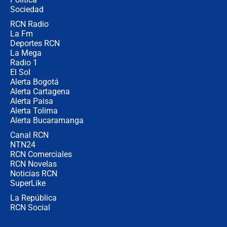
Sociedad
RCN Radio
Posesión de Abelardo De La Espriella
La Fm
en Cali: ¿qué pasará con los
congresistas del Pacto Histórico que
Deportes RCN
no asistirán?
La Mega
Radio 1
El Sol
Alerta Bogotá
Alerta Cartagena
Alerta Paisa
Alerta Tolima
Alerta Bucaramanga
Canal RCN
NTN24
RCN Comerciales
RCN Novelas
Noticias RCN
SuperLike
La República
RCN Social