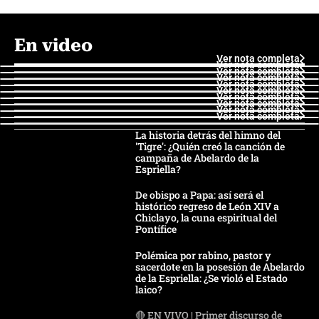
En video
Ver nota completa
Ver nota completa
Ver nota completa
Ver nota completa
Ver nota completa
Ver nota completa
Ver nota completa
Ver nota completa
Ver nota completa
Ver nota completa
La historia detrás del himno del
'Tigre': ¿Quién creó la canción de
campaña de Abelardo de la
Espriella?
De obispo a Papa: así será el
histórico regreso de León XIV a
Chiclayo, la cuna espiritual del
Pontífice
Polémica por rabino, pastor y
sacerdote en la posesión de Abelardo
de la Espriella: ¿Se violó el Estado
laico?
🔴 EN VIVO | Primer discurso de