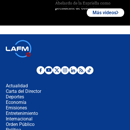
Abelardo de la Espriella como
presidente de Colombia
Más videos
¿La posesión de Abelardo De la
Espriella en Cali inicia la
descentralización en Colombia? Esto
respondió el alcalde Eder
Así será la posesión de Abelardo de
la Espriella este 7 de agosto:
cronograma oficial y detalles clave
Desde dermatitis hasta infecciones:
los riesgos de usar cascos de motos
de aplicaciones de transporte
Actualidad
Carta del Director
¿Cómo comprar dólares desde el
Deportes
celular? Requisitos, pasos y
Economía
recomendaciones
Emisiones
Entretenimiento
Internacional
Las seis de las 6 con Juan Lozano |
Orden Público
jueves 6 de agosto de 2026
Política