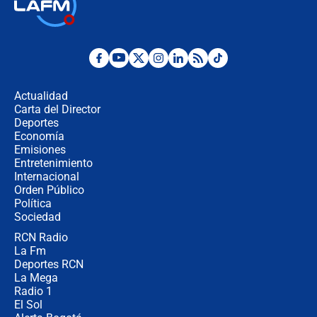
Las seis de las 6 con Juan Lozano |
jueves 6 de agosto de 2026
Posesión de Abelardo De La Espriella
en Cali: ¿qué pasará con los
congresistas del Pacto Histórico que
Actualidad
no asistirán?
Carta del Director
Álvaro Uribe asistirá a la posesión y
Deportes
crece el pulso por la elección del
Economía
contralor
Emisiones
Entretenimiento
Internacional
🔴 EN VIVO | Noticiero La FM con
Orden Público
Juan Lozano - 6 de agosto de 2026
Política
Sociedad
RCN Radio
¿Por qué De la Espriella gobernará
La Fm
desde Barranquilla? Experto explica
la razón
Deportes RCN
La Mega
Radio 1
El Sol