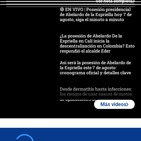
Ver nota completa
🔴 EN VIVO | Posesión presidencial
de Abelardo de la Espriella hoy 7 de
agosto, siga el minuto a minuto
¿La posesión de Abelardo De la
Espriella en Cali inicia la
descentralización en Colombia? Esto
respondió el alcalde Eder
Así será la posesión de Abelardo de
la Espriella este 7 de agosto:
cronograma oficial y detalles clave
Desde dermatitis hasta infecciones:
los riesgos de usar cascos de motos
de aplicaciones de transporte
Más videos
¿Cómo comprar dólares desde el
celular? Requisitos, pasos y
recomendaciones