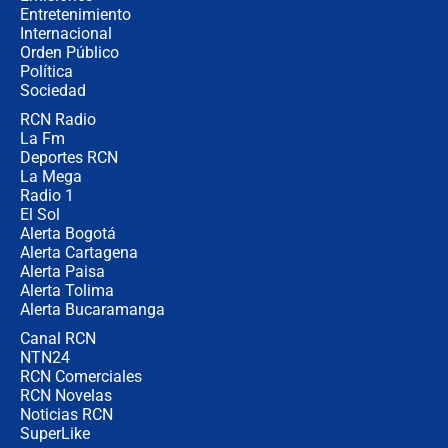
completamente seguro”
Entretenimiento
Internacional
Alias ‘Calarcá’ habría pagado $60
Orden Público
millones al mes a un supuesto
Política
coronel para filtrar información del
Ejército
Sociedad
RCN Radio
Las razones para escoger al nuevo
La Fm
director de la Policía
Deportes RCN
La Mega
Radio 1
El Sol
Alerta Bogotá
Alerta Cartagena
Alerta Paisa
Alerta Tolima
Alerta Bucaramanga
Canal RCN
NTN24
RCN Comerciales
RCN Novelas
Noticias RCN
SuperLike