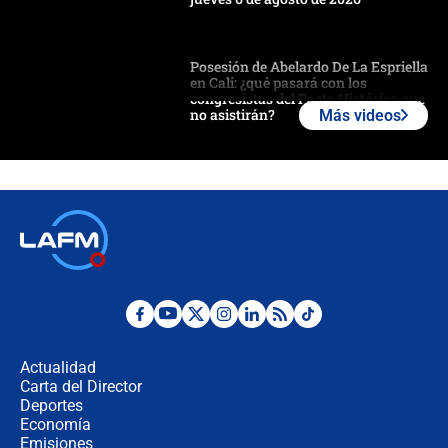
Posesión de Abelardo De La Espriella
en Cali: ¿qué pasará con los
congresistas del Pacto Histórico que
no asistirán?
Más videos
Álvaro Uribe asistirá a la posesión y
crece el pulso por la elección del
contralor
🔴 EN VIVO | Noticiero La FM con
Juan Lozano - 6 de agosto de 2026
¿Por qué De la Espriella gobernará
desde Barranquilla? Experto explica
la razón
Actualidad
Carta del Director
Estratega de Abelardo de la Espriella
Deportes
revela cómo venció a la “casta
Economía
política” en campaña: “Estaba
Emisiones