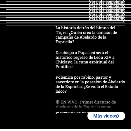
Ver nota completa
Ver nota completa
Ver nota completa
Ver nota completa
Ver nota completa
Ver nota completa
Ver nota completa
Ver nota completa
La historia detrás del himno del
'Tigre': ¿Quién creó la canción de
campaña de Abelardo de la
Espriella?
De obispo a Papa: así será el
histórico regreso de León XIV a
Chiclayo, la cuna espiritual del
Pontífice
Polémica por rabino, pastor y
sacerdote en la posesión de Abelardo
de la Espriella: ¿Se violó el Estado
laico?
🔴 EN VIVO | Primer discurso de
Abelardo de la Espriella como
presidente de Colombia
Más videos
¿La posesión de Abelardo De la