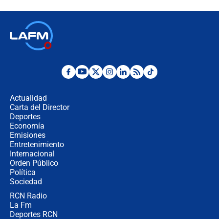
Espriella en Cali inicia la
descentralización en Colombia? Esto
respondió el alcalde Eder
Así será la posesión de Abelardo de
la Espriella este 7 de agosto:
cronograma oficial y detalles clave
Desde dermatitis hasta infecciones:
los riesgos de usar cascos de motos
de aplicaciones de transporte
Actualidad
Carta del Director
¿Cómo comprar dólares desde el
Deportes
celular? Requisitos, pasos y
Economía
recomendaciones
Emisiones
Entretenimiento
Internacional
Las seis de las 6 con Juan Lozano |
Orden Público
jueves 6 de agosto de 2026
Política
Sociedad
RCN Radio
Posesión de Abelardo De La Espriella
La Fm
en Cali: ¿qué pasará con los
congresistas del Pacto Histórico que
Deportes RCN