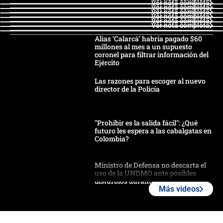
Ver nota completa
Ver nota completa
Ver nota completa
Ver nota completa
Ver nota completa
Ver nota completa
Alias ‘Calarcá’ habría pagado $60
millones al mes a un supuesto
coronel para filtrar información del
Ejército
Las razones para escoger al nuevo
director de la Policía
"Prohibir es la salida fácil": ¿Qué
futuro les espera a las cabalgatas en
Colombia?
Ministro de Defensa no descarta el
uso de la UNDMO ante posibles
disturbios durante la posesión
Más videos
"No hubo fraude ni posibilidad de
fraude": Auditoría respondió a
señalamientos de Petro sobre