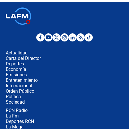
elección de Abelardo de La Espriella
Tras su posesión, presidente De la
Espriella empieza gira por regiones
donde perdió
Las seis de las 6 con Juan Lozano |
miércoles 5 de agosto de 2026
Actualidad
Carta del Director
🔴 EN VIVO | Noticiero La FM con
Deportes
Juan Lozano - 5 de agosto de 2026
Economía
Emisiones
Entretenimiento
Internacional
La petición de los empresarios al
Orden Público
gobierno de De la Espriella antes del
Política
Congreso de la ANDI
Sociedad
RCN Radio
María Fernanda Cabal asegura que
La Fm
Uribe tiene "aversión" a la palabra
derecha: "Es como si le hablaran del
Deportes RCN
demonio"
La Mega