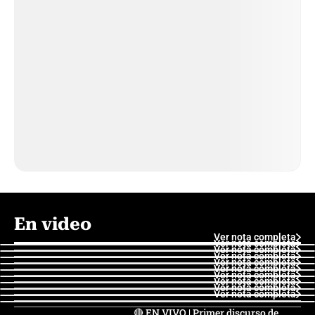
En video
Ver nota completa
Ver nota completa
Ver nota completa
Ver nota completa
Ver nota completa
Ver nota completa
Ver nota completa
Ver nota completa
Ver nota completa
Ver nota completa
🔴 EN VIVO | Primer discurso de