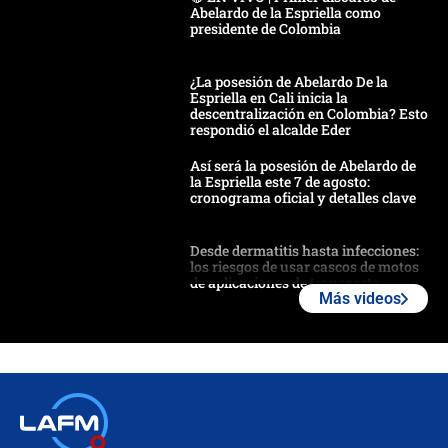
Abelardo de la Espriella como
presidente de Colombia
¿La posesión de Abelardo De la
Espriella en Cali inicia la
descentralización en Colombia? Esto
respondió el alcalde Eder
Así será la posesión de Abelardo de
la Espriella este 7 de agosto:
cronograma oficial y detalles clave
Desde dermatitis hasta infecciones:
los riesgos de usar cascos de motos
de aplicaciones de transporte
Más videos
¿Cómo comprar dólares desde el
celular? Requisitos, pasos y
recomendaciones
Las seis de las 6 con Juan Lozano |
jueves 6 de agosto de 2026