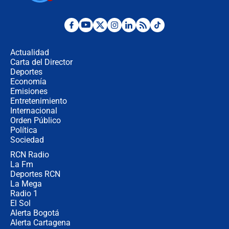
Posesión de Abelardo De La Espriella
en Cali: ¿qué pasará con los
congresistas del Pacto Histórico que
Actualidad
no asistirán?
Carta del Director
Álvaro Uribe asistirá a la posesión y
Deportes
crece el pulso por la elección del
Economía
contralor
Emisiones
Entretenimiento
Internacional
🔴 EN VIVO | Noticiero La FM con
Orden Público
Juan Lozano - 6 de agosto de 2026
Política
Sociedad
RCN Radio
¿Por qué De la Espriella gobernará
La Fm
desde Barranquilla? Experto explica
la razón
Deportes RCN
La Mega
Radio 1
El Sol
Alerta Bogotá
Alerta Cartagena