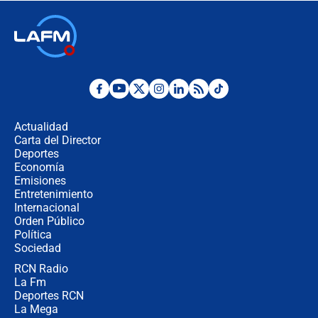
🔴 EN VIVO | Noticiero La FM con
Juan Lozano - 6 de agosto de 2026
¿Por qué De la Espriella gobernará
desde Barranquilla? Experto explica
la razón
Actualidad
Carta del Director
Estratega de Abelardo de la Espriella
Deportes
revela cómo venció a la “casta
Economía
política” en campaña: “Estaba
Emisiones
completamente seguro”
Entretenimiento
Internacional
Alias ‘Calarcá’ habría pagado $60
Orden Público
millones al mes a un supuesto
Política
coronel para filtrar información del
Ejército
Sociedad
RCN Radio
Las razones para escoger al nuevo
La Fm
director de la Policía
Deportes RCN
La Mega