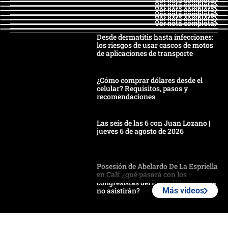
Ver nota completa
Ver nota completa
Ver nota completa
Ver nota completa
Ver nota completa
Ver nota completa
Desde dermatitis hasta infecciones:
los riesgos de usar cascos de motos
de aplicaciones de transporte
¿Cómo comprar dólares desde el
celular? Requisitos, pasos y
recomendaciones
Las seis de las 6 con Juan Lozano |
jueves 6 de agosto de 2026
Posesión de Abelardo De La Espriella
en Cali: ¿qué pasará con los
congresistas del Pacto Histórico que
no asistirán?
Más videos
Álvaro Uribe asistirá a la posesión y
crece el pulso por la elección del
contralor