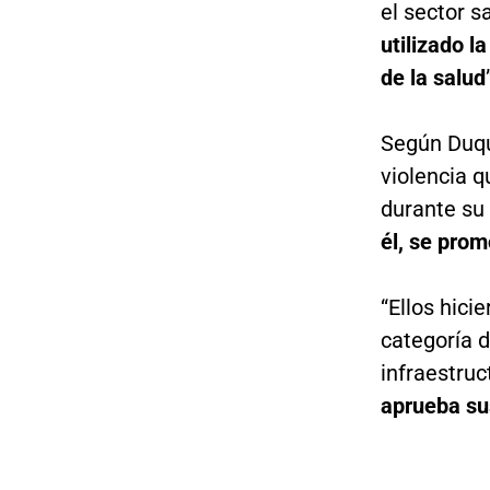
el sector s
utilizado l
de la salud
Según Duqu
violencia 
durante s
él, se pro
“Ellos hici
categoría 
infraestruc
aprueba su