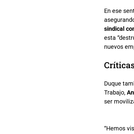
En ese sent
asegurando
sindical co
esta “dest
nuevos emp
Crítica
Duque tambi
Trabajo,
An
ser moviliz
“Hemos vis