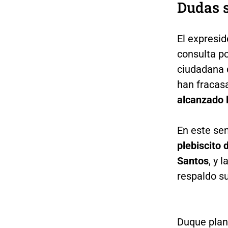
Dudas s
El expresid
consulta p
ciudadana 
han fracas
alcanzado 
En este se
plebiscito 
Santos
, y 
respaldo su
Duque plan