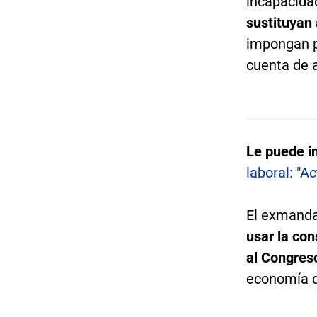
incapacida
sustituyan
impongan po
cuenta de a
Le puede i
laboral: "
El exmanda
usar la co
al Congres
economía d