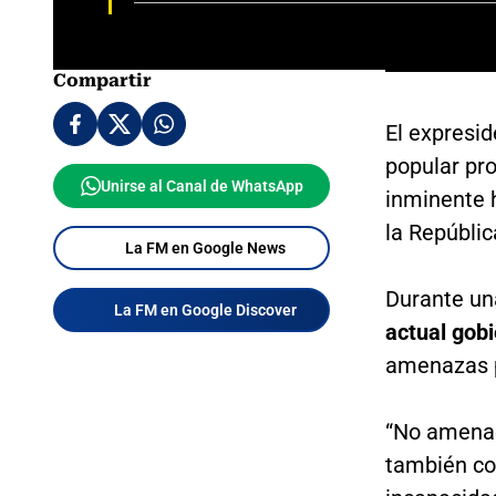
Compartir
El expresi
popular pr
Unirse al Canal de WhatsApp
inminente 
la Repúblic
La FM en Google News
Durante un
La FM en Google Discover
actual gobi
amenazas p
“No amenac
también co