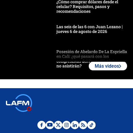
¿Cómo comprar dólares desde el
celular? Requisitos, pasos y
recomendaciones
Las seis de las 6 con Juan Lozano |
jueves 6 de agosto de 2026
Posesión de Abelardo De La Espriella
en Cali: ¿qué pasará con los
congresistas del Pacto Histórico que
no asistirán?
Más videos
Álvaro Uribe asistirá a la posesión y
crece el pulso por la elección del
contralor
🔴 EN VIVO | Noticiero La FM con
Juan Lozano - 6 de agosto de 2026
¿Por qué De la Espriella gobernará
desde Barranquilla? Experto explica