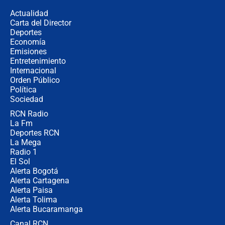
la razón
Actualidad
Carta del Director
Estratega de Abelardo de la Espriella
Deportes
revela cómo venció a la “casta
Economía
política” en campaña: “Estaba
Emisiones
completamente seguro”
Entretenimiento
Internacional
Alias ‘Calarcá’ habría pagado $60
Orden Público
millones al mes a un supuesto
Política
coronel para filtrar información del
Ejército
Sociedad
RCN Radio
Las razones para escoger al nuevo
La Fm
director de la Policía
Deportes RCN
La Mega
Radio 1
El Sol
Alerta Bogotá
Alerta Cartagena
Alerta Paisa
Alerta Tolima
Alerta Bucaramanga
Canal RCN