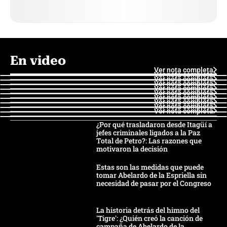
En video
Ver nota completa
Ver nota completa
Ver nota completa
Ver nota completa
Ver nota completa
Ver nota completa
Ver nota completa
Ver nota completa
Ver nota completa
Ver nota completa
¿Por qué trasladaron desde Itagüí a
jefes criminales ligados a la Paz
Total de Petro?: Las razones que
motivaron la decisión
Estas son las medidas que puede
tomar Abelardo de la Espriella sin
necesidad de pasar por el Congreso
La historia detrás del himno del
'Tigre': ¿Quién creó la canción de
campaña de Abelardo de la