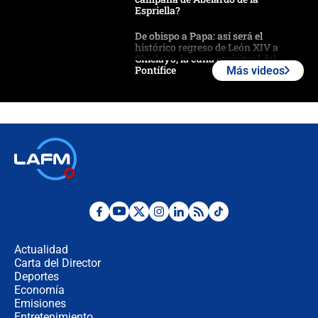
Espriella?
De obispo a Papa: así será el
histórico regreso de León XIV a
Chiclayo, la cuna espiritual del
Pontífice
Más videos
Polémica por rabino, pastor y
sacerdote en la posesión de Abelardo
de la Espriella: ¿Se violó el Estado
laico?
🔴 EN VIVO | Primer discurso de
Abelardo de la Espriella como
presidente de Colombia
¿La posesión de Abelardo De la
Espriella en Cali inicia la
descentralización en Colombia? Esto
Actualidad
respondió el alcalde Eder
Carta del Director
Así será la posesión de Abelardo de
Deportes
la Espriella este 7 de agosto:
Economía
cronograma oficial y detalles clave
Emisiones
Entretenimiento