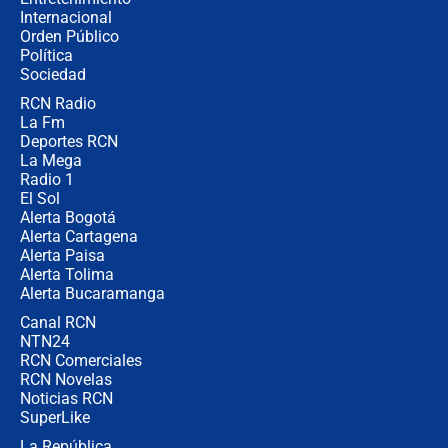
Internacional
Desde dermatitis hasta infecciones:
Orden Público
los riesgos de usar cascos de motos
Política
de aplicaciones de transporte
Sociedad
RCN Radio
¿Cómo comprar dólares desde el
La Fm
celular? Requisitos, pasos y
recomendaciones
Deportes RCN
La Mega
Radio 1
El Sol
Alerta Bogotá
Alerta Cartagena
Alerta Paisa
Alerta Tolima
Alerta Bucaramanga
Canal RCN
NTN24
RCN Comerciales
RCN Novelas
Noticias RCN
SuperLike
La República