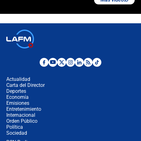
¿La posesión de Abelardo De la
Espriella en Cali inicia la
descentralización en Colombia? Esto
respondió el alcalde Eder
Así será la posesión de Abelardo de
la Espriella este 7 de agosto:
cronograma oficial y detalles clave
Desde dermatitis hasta infecciones:
los riesgos de usar cascos de motos
de aplicaciones de transporte
Actualidad
Carta del Director
¿Cómo comprar dólares desde el
Deportes
celular? Requisitos, pasos y
Economía
recomendaciones
Emisiones
Entretenimiento
Internacional
Las seis de las 6 con Juan Lozano |
Orden Público
jueves 6 de agosto de 2026
Política
Sociedad