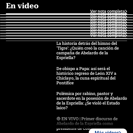
En video
Ver nota completa
Ver nota completa
Ver nota completa
Ver nota completa
Ver nota completa
Ver nota completa
Ver nota completa
Ver nota completa
Ver nota completa
Ver nota completa
La historia detrás del himno del
'Tigre': ¿Quién creó la canción de
campaña de Abelardo de la
Espriella?
De obispo a Papa: así será el
histórico regreso de León XIV a
Chiclayo, la cuna espiritual del
Pontífice
Polémica por rabino, pastor y
sacerdote en la posesión de Abelardo
de la Espriella: ¿Se violó el Estado
laico?
🔴 EN VIVO | Primer discurso de
Abelardo de la Espriella como
presidente de Colombia
Más videos