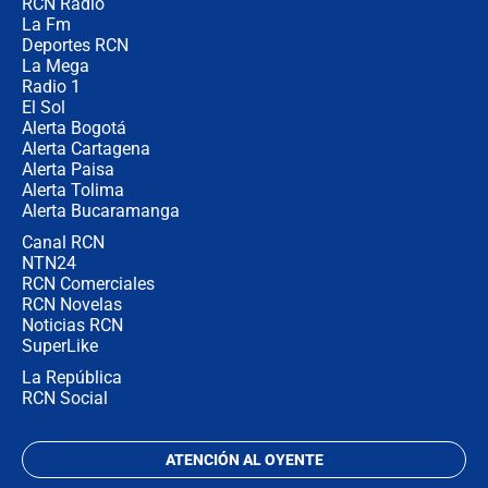
RCN Radio
Posesión de Abelardo De La Espriella
La Fm
en Cali: ¿qué pasará con los
congresistas del Pacto Histórico que
Deportes RCN
no asistirán?
La Mega
Radio 1
El Sol
Alerta Bogotá
Alerta Cartagena
Alerta Paisa
Alerta Tolima
Alerta Bucaramanga
Canal RCN
NTN24
RCN Comerciales
RCN Novelas
Noticias RCN
SuperLike
La República
RCN Social
ATENCIÓN AL OYENTE