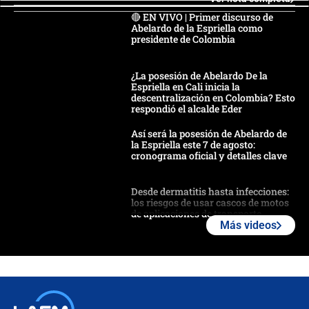
🔴 EN VIVO | Primer discurso de
Abelardo de la Espriella como
presidente de Colombia
¿La posesión de Abelardo De la
Espriella en Cali inicia la
descentralización en Colombia? Esto
respondió el alcalde Eder
Así será la posesión de Abelardo de
la Espriella este 7 de agosto:
cronograma oficial y detalles clave
Desde dermatitis hasta infecciones:
los riesgos de usar cascos de motos
de aplicaciones de transporte
Más videos
¿Cómo comprar dólares desde el
celular? Requisitos, pasos y
recomendaciones
Las seis de las 6 con Juan Lozano |