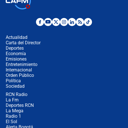
jueves 6 de agosto de 2026
Posesión de Abelardo De La Espriella
en Cali: ¿qué pasará con los
congresistas del Pacto Histórico que
Actualidad
no asistirán?
Carta del Director
Álvaro Uribe asistirá a la posesión y
Deportes
crece el pulso por la elección del
Economía
contralor
Emisiones
Entretenimiento
Internacional
🔴 EN VIVO | Noticiero La FM con
Orden Público
Juan Lozano - 6 de agosto de 2026
Política
Sociedad
RCN Radio
¿Por qué De la Espriella gobernará
La Fm
desde Barranquilla? Experto explica
la razón
Deportes RCN
La Mega
Radio 1
El Sol
Alerta Bogotá