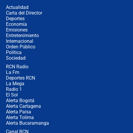
congresistas del Pacto Histórico que
Actualidad
no asistirán?
Carta del Director
Álvaro Uribe asistirá a la posesión y
Deportes
crece el pulso por la elección del
Economía
contralor
Emisiones
Entretenimiento
Internacional
🔴 EN VIVO | Noticiero La FM con
Orden Público
Juan Lozano - 6 de agosto de 2026
Política
Sociedad
RCN Radio
¿Por qué De la Espriella gobernará
La Fm
desde Barranquilla? Experto explica
la razón
Deportes RCN
La Mega
Radio 1
El Sol
Alerta Bogotá
Alerta Cartagena
Alerta Paisa
Alerta Tolima
Alerta Bucaramanga
Canal RCN