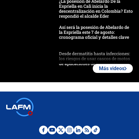
¿La posesión de Abelardo De la
Espriella en Cali inicia la
descentralización en Colombia? Esto
respondió el alcalde Eder
Así será la posesión de Abelardo de
la Espriella este 7 de agosto:
cronograma oficial y detalles clave
Desde dermatitis hasta infecciones:
los riesgos de usar cascos de motos
de aplicaciones de transporte
Más videos
¿Cómo comprar dólares desde el
celular? Requisitos, pasos y
recomendaciones
Las seis de las 6 con Juan Lozano |
jueves 6 de agosto de 2026
Posesión de Abelardo De La Espriella
en Cali: ¿qué pasará con los