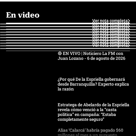
En video
Ver nota completa
Ver nota completa
Ver nota completa
Ver nota completa
Ver nota completa
Ver nota completa
Ver nota completa
Ver nota completa
Ver nota completa
Ver nota completa
🔴 EN VIVO | Noticiero La FM con
Juan Lozano - 6 de agosto de 2026
¿Por qué De la Espriella gobernará
desde Barranquilla? Experto explica
la razón
Estratega de Abelardo de la Espriella
revela cómo venció a la “casta
política” en campaña: “Estaba
completamente seguro”
Alias ‘Calarcá’ habría pagado $60
millones al mes a un supuesto