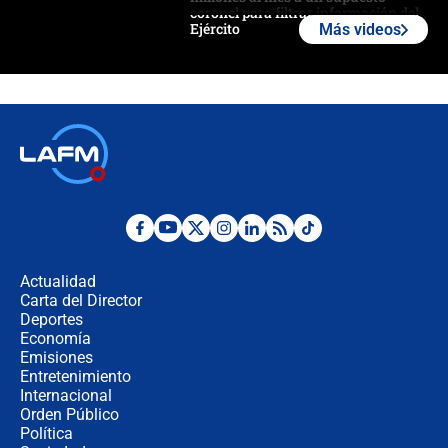
coronel para filtrar información del
Ejército
Más videos
Las razones para escoger al nuevo
director de la Policía
"Prohibir es la salida fácil": ¿Qué
futuro les espera a las cabalgatas en
Colombia?
Ministro de Defensa no descarta el
uso de la UNDMO ante posibles
disturbios durante la posesión
Actualidad
Carta del Director
"No hubo fraude ni posibilidad de
Deportes
fraude": Auditoría respondió a
Economía
señalamientos de Petro sobre
Emisiones
elección de Abelardo de La Espriella
Entretenimiento
Internacional
Tras su posesión, presidente De la
Orden Público
Espriella empieza gira por regiones
Política
donde perdió