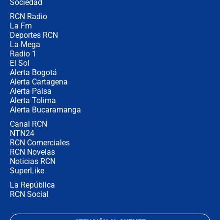
Sociedad
RCN Radio
Las seis de las 6 con Juan Lozano |
La Fm
miércoles 5 de agosto de 2026
Deportes RCN
La Mega
Radio 1
El Sol
Alerta Bogotá
Alerta Cartagena
Alerta Paisa
Alerta Tolima
Alerta Bucaramanga
Canal RCN
NTN24
RCN Comerciales
RCN Novelas
Noticias RCN
SuperLike
La República
RCN Social