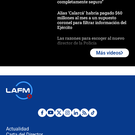
completamente seguro”
Alias ‘Calarcá’ habría pagado $60
millones al mes a un supuesto
coronel para filtrar información del
Ejército
Las razones para escoger al nuevo
director de la Policía
Más videos
"Prohibir es la salida fácil": ¿Qué
futuro les espera a las cabalgatas en
Colombia?
Ministro de Defensa no descarta el
uso de la UNDMO ante posibles
disturbios durante la posesión
"No hubo fraude ni posibilidad de
fraude": Auditoría respondió a
señalamientos de Petro sobre
Actualidad
elección de Abelardo de La Espriella
Carta del Director