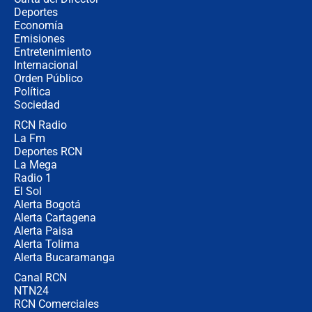
Tras su posesión, presidente De la
Deportes
Espriella empieza gira por regiones
Economía
donde perdió
Emisiones
Entretenimiento
Internacional
Las seis de las 6 con Juan Lozano |
Orden Público
miércoles 5 de agosto de 2026
Política
Sociedad
RCN Radio
🔴 EN VIVO | Noticiero La FM con
La Fm
Juan Lozano - 5 de agosto de 2026
Deportes RCN
La Mega
Radio 1
El Sol
Alerta Bogotá
Alerta Cartagena
Alerta Paisa
Alerta Tolima
Alerta Bucaramanga
Canal RCN
NTN24
RCN Comerciales