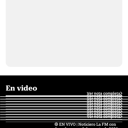
En video
Ver nota completa
Ver nota completa
Ver nota completa
Ver nota completa
Ver nota completa
Ver nota completa
Ver nota completa
Ver nota completa
Ver nota completa
Ver nota completa
🔴 EN VIVO | Noticiero La FM con