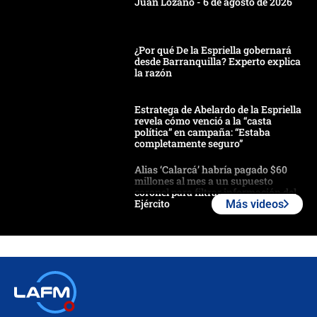
Juan Lozano - 6 de agosto de 2026
¿Por qué De la Espriella gobernará
desde Barranquilla? Experto explica
la razón
Estratega de Abelardo de la Espriella
revela cómo venció a la “casta
política” en campaña: “Estaba
completamente seguro”
Alias ‘Calarcá’ habría pagado $60
millones al mes a un supuesto
coronel para filtrar información del
Ejército
Más videos
Las razones para escoger al nuevo
director de la Policía
"Prohibir es la salida fácil": ¿Qué
futuro les espera a las cabalgatas en
Colombia?