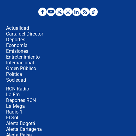
Ministro de Defensa no descarta el
uso de la UNDMO ante posibles
disturbios durante la posesión
Actualidad
Carta del Director
"No hubo fraude ni posibilidad de
Deportes
fraude": Auditoría respondió a
Economía
señalamientos de Petro sobre
Emisiones
elección de Abelardo de La Espriella
Entretenimiento
Internacional
Tras su posesión, presidente De la
Orden Público
Espriella empieza gira por regiones
Política
donde perdió
Sociedad
RCN Radio
Las seis de las 6 con Juan Lozano |
La Fm
miércoles 5 de agosto de 2026
Deportes RCN
La Mega
Radio 1
El Sol
Alerta Bogotá
Alerta Cartagena
Alerta Paisa