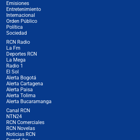
contralor
Emisiones
Entretenimiento
Internacional
🔴 EN VIVO | Noticiero La FM con
Orden Público
Juan Lozano - 6 de agosto de 2026
Política
Sociedad
RCN Radio
¿Por qué De la Espriella gobernará
La Fm
desde Barranquilla? Experto explica
la razón
Deportes RCN
La Mega
Radio 1
El Sol
Alerta Bogotá
Alerta Cartagena
Alerta Paisa
Alerta Tolima
Alerta Bucaramanga
Canal RCN
NTN24
RCN Comerciales
RCN Novelas
Noticias RCN