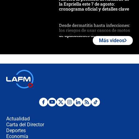
la Espriella este 7 de agosto:
cronograma oficial y detalles clave
Desde dermatitis hasta infecciones:
los riesgos de usar cascos de motos
de aplicaciones de transporte
Más videos
¿Cómo comprar dólares desde el
celular? Requisitos, pasos y
recomendaciones
Las seis de las 6 con Juan Lozano |
jueves 6 de agosto de 2026
Posesión de Abelardo De La Espriella
en Cali: ¿qué pasará con los
congresistas del Pacto Histórico que
Actualidad
no asistirán?
Carta del Director
Álvaro Uribe asistirá a la posesión y
Deportes
crece el pulso por la elección del
Economía