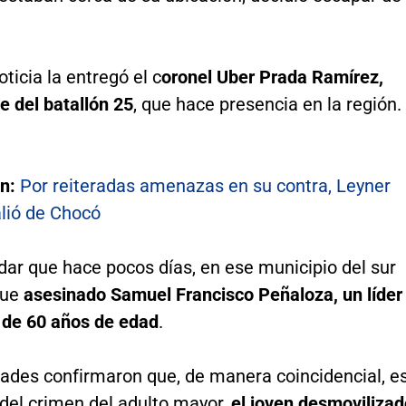
ticia la entregó el c
oronel Uber Prada Ramírez,
 del batallón 25
, que hace presencia en la región.
én:
Por reiteradas amenazas en su contra, Leyner
alió de Chocó
dar que hace pocos días, en ese municipio del sur
fue
asesinado Samuel Francisco Peñaloza, un líder
de 60 años de edad
.
dades confirmaron que, de manera coincidencial, e
del crimen del adulto mayor,
el joven desmovilizad