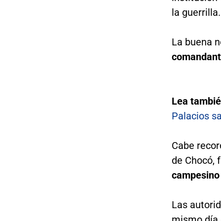
la guerrilla.
La buena no
comandante
Lea tambi
Palacios s
Cabe recor
de Chocó, 
campesino 
Las autori
mismo día 