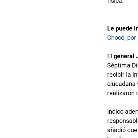
física.
Le puede i
Chocó, por 
El
general 
Séptima Div
recibir la 
ciudadana 
realizaron
Indicó ade
responsable
añadió que