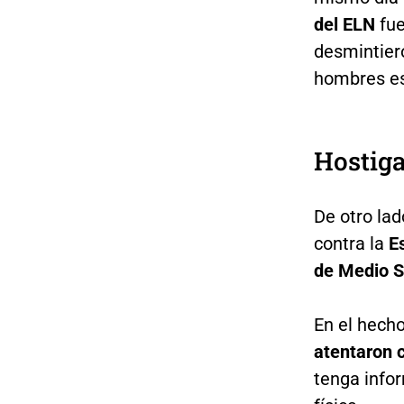
del ELN
fue
desmintier
hombres es
Hostig
De otro lad
contra la
Es
de Medio 
En el hech
atentaron c
tenga info