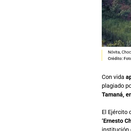
Nóvita, Cho
Crédito: Fo
Con vida
a
plagiado p
Tamaná, en
El Ejércit
‘Ernesto C
institución