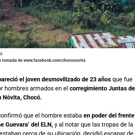
có
to tomada de www.facebook.com/choconovita
pareció el joven desmovilizado de 23 años
que fue
or hombres armados en el
corregimiento Juntas de
 Nóvita, Chocó.
o confirmó que el hombre estaba
en poder del frente
he Guevara’ del ELN,
y al notar que las tropas de la
 estaban cerca de su ubicación, decidió escapar de