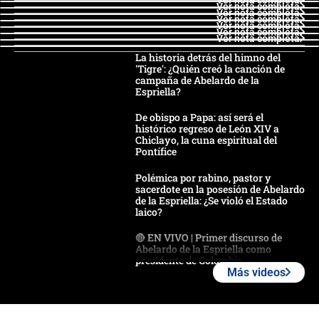
Ver nota completa
Ver nota completa
Ver nota completa
Ver nota completa
Ver nota completa
Ver nota completa
La historia detrás del himno del
'Tigre': ¿Quién creó la canción de
campaña de Abelardo de la
Espriella?
De obispo a Papa: así será el
histórico regreso de León XIV a
Chiclayo, la cuna espiritual del
Pontífice
Polémica por rabino, pastor y
sacerdote en la posesión de Abelardo
de la Espriella: ¿Se violó el Estado
laico?
🔴 EN VIVO | Primer discurso de
Abelardo de la Espriella como
presidente de Colombia
Más videos
¿La posesión de Abelardo De la
Espriella en Cali inicia la