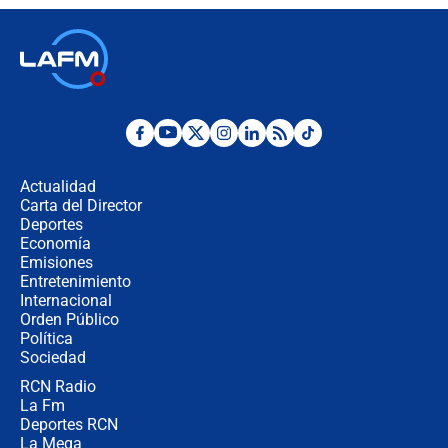
descentralización en Colombia? Esto
respondió el alcalde Eder
Así será la posesión de Abelardo de
la Espriella este 7 de agosto:
cronograma oficial y detalles clave
Desde dermatitis hasta infecciones:
los riesgos de usar cascos de motos
de aplicaciones de transporte
Actualidad
Carta del Director
¿Cómo comprar dólares desde el
Deportes
celular? Requisitos, pasos y
Economía
recomendaciones
Emisiones
Entretenimiento
Internacional
Las seis de las 6 con Juan Lozano |
Orden Público
jueves 6 de agosto de 2026
Política
Sociedad
RCN Radio
Posesión de Abelardo De La Espriella
La Fm
en Cali: ¿qué pasará con los
congresistas del Pacto Histórico que
Deportes RCN
no asistirán?
La Mega