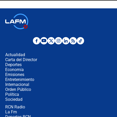
Espriella en Cali inicia la
descentralización en Colombia? Esto
respondió el alcalde Eder
Así será la posesión de Abelardo de
la Espriella este 7 de agosto:
cronograma oficial y detalles clave
Desde dermatitis hasta infecciones:
los riesgos de usar cascos de motos
de aplicaciones de transporte
Actualidad
Carta del Director
¿Cómo comprar dólares desde el
Deportes
celular? Requisitos, pasos y
Economía
recomendaciones
Emisiones
Entretenimiento
Internacional
Las seis de las 6 con Juan Lozano |
Orden Público
jueves 6 de agosto de 2026
Política
Sociedad
RCN Radio
Posesión de Abelardo De La Espriella
La Fm
en Cali: ¿qué pasará con los
congresistas del Pacto Histórico que
Deportes RCN