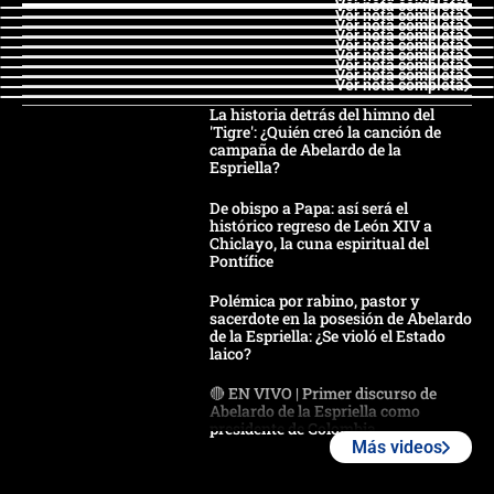
Ver nota completa
Ver nota completa
Ver nota completa
Ver nota completa
Ver nota completa
Ver nota completa
Ver nota completa
Ver nota completa
Ver nota completa
La historia detrás del himno del
'Tigre': ¿Quién creó la canción de
campaña de Abelardo de la
Espriella?
De obispo a Papa: así será el
histórico regreso de León XIV a
Chiclayo, la cuna espiritual del
Pontífice
Polémica por rabino, pastor y
sacerdote en la posesión de Abelardo
de la Espriella: ¿Se violó el Estado
laico?
🔴 EN VIVO | Primer discurso de
Abelardo de la Espriella como
presidente de Colombia
Más videos
¿La posesión de Abelardo De la