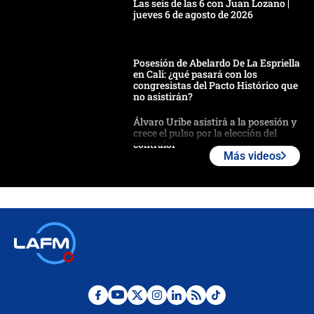
Las seis de las 6 con Juan Lozano |
jueves 6 de agosto de 2026
Posesión de Abelardo De La Espriella
en Cali: ¿qué pasará con los
congresistas del Pacto Histórico que
no asistirán?
Álvaro Uribe asistirá a la posesión y
crece el pulso por la elección del
contralor
Más videos
🔴 EN VIVO | Noticiero La FM con
Juan Lozano - 6 de agosto de 2026
¿Por qué De la Espriella gobernará
desde Barranquilla? Experto explica
la razón
Estratega de Abelardo de la Espriella
revela cómo venció a la “casta