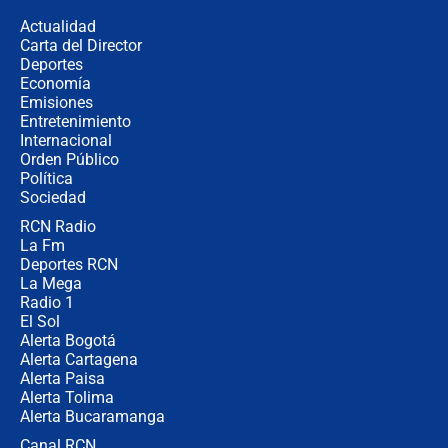
política” en campaña: “Estaba
Actualidad
completamente seguro”
Carta del Director
Alias ‘Calarcá’ habría pagado $60
Deportes
millones al mes a un supuesto
Economía
coronel para filtrar información del
Emisiones
Ejército
Entretenimiento
Internacional
Las razones para escoger al nuevo
Orden Público
director de la Policía
Política
Sociedad
RCN Radio
"Prohibir es la salida fácil": ¿Qué
La Fm
futuro les espera a las cabalgatas en
Colombia?
Deportes RCN
La Mega
Radio 1
El Sol
Alerta Bogotá
Alerta Cartagena
Alerta Paisa
Alerta Tolima
Alerta Bucaramanga
Canal RCN