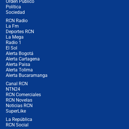
Orden Público
miércoles 5 de agosto de 2026
Política
Sociedad
RCN Radio
🔴 EN VIVO | Noticiero La FM con
La Fm
Juan Lozano - 5 de agosto de 2026
Deportes RCN
La Mega
Radio 1
El Sol
Alerta Bogotá
Alerta Cartagena
Alerta Paisa
Alerta Tolima
Alerta Bucaramanga
Canal RCN
NTN24
RCN Comerciales
RCN Novelas
Noticias RCN
SuperLike
La República
RCN Social