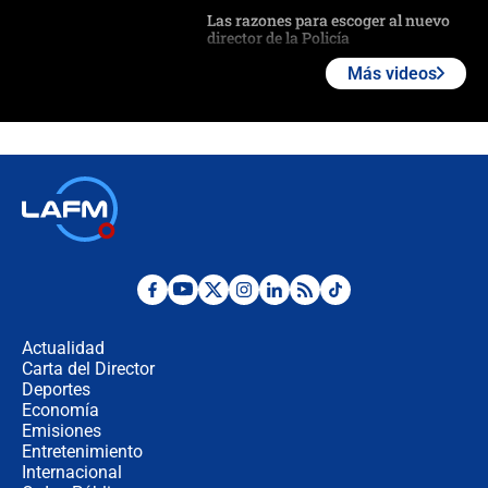
Las razones para escoger al nuevo
director de la Policía
Más videos
"Prohibir es la salida fácil": ¿Qué
futuro les espera a las cabalgatas en
Colombia?
Ministro de Defensa no descarta el
uso de la UNDMO ante posibles
disturbios durante la posesión
"No hubo fraude ni posibilidad de
fraude": Auditoría respondió a
señalamientos de Petro sobre
Actualidad
elección de Abelardo de La Espriella
Carta del Director
Tras su posesión, presidente De la
Deportes
Espriella empieza gira por regiones
Economía
donde perdió
Emisiones
Entretenimiento
Internacional
Las seis de las 6 con Juan Lozano |