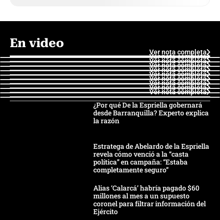
En video
Ver nota completa
Ver nota completa
Ver nota completa
Ver nota completa
Ver nota completa
Ver nota completa
Ver nota completa
Ver nota completa
Ver nota completa
Ver nota completa
¿Por qué De la Espriella gobernará
desde Barranquilla? Experto explica
la razón
Estratega de Abelardo de la Espriella
revela cómo venció a la “casta
política” en campaña: “Estaba
completamente seguro”
Alias ‘Calarcá’ habría pagado $60
millones al mes a un supuesto
coronel para filtrar información del
Ejército