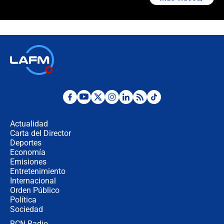
¿La posesión de Abelardo De la
Espriella en Cali inicia la
descentralización en Colombia? Esto
respondió el alcalde Eder
Así será la posesión de Abelardo de
la Espriella este 7 de agosto:
cronograma oficial y detalles clave
Desde dermatitis hasta infecciones:
los riesgos de usar cascos de motos
de aplicaciones de transporte
Actualidad
Carta del Director
¿Cómo comprar dólares desde el
Deportes
celular? Requisitos, pasos y
Economía
recomendaciones
Emisiones
Entretenimiento
Internacional
Las seis de las 6 con Juan Lozano |
Orden Público
jueves 6 de agosto de 2026
Política
Sociedad
RCN Radio