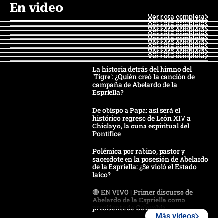
En video
Ver nota completa
Ver nota completa
Ver nota completa
Ver nota completa
Ver nota completa
Ver nota completa
Ver nota completa
Ver nota completa
Ver nota completa
Ver nota completa
La historia detrás del himno del
'Tigre': ¿Quién creó la canción de
campaña de Abelardo de la
Espriella?
De obispo a Papa: así será el
histórico regreso de León XIV a
Chiclayo, la cuna espiritual del
Pontífice
Polémica por rabino, pastor y
sacerdote en la posesión de Abelardo
de la Espriella: ¿Se violó el Estado
laico?
🔴 EN VIVO | Primer discurso de
Abelardo de la Espriella como
presidente de Colombia
Más videos