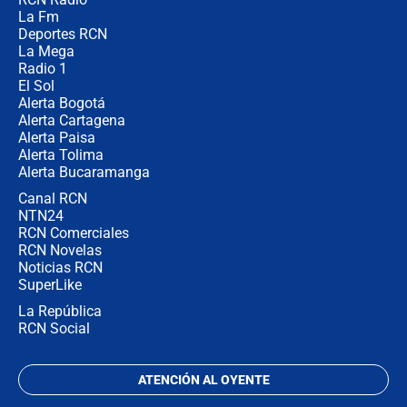
Posesión de Abelardo De La Espriella
La Fm
en Cali: ¿qué pasará con los
congresistas del Pacto Histórico que
Deportes RCN
no asistirán?
La Mega
Radio 1
El Sol
Alerta Bogotá
Alerta Cartagena
Alerta Paisa
Alerta Tolima
Alerta Bucaramanga
Canal RCN
NTN24
RCN Comerciales
RCN Novelas
Noticias RCN
SuperLike
La República
RCN Social
ATENCIÓN AL OYENTE