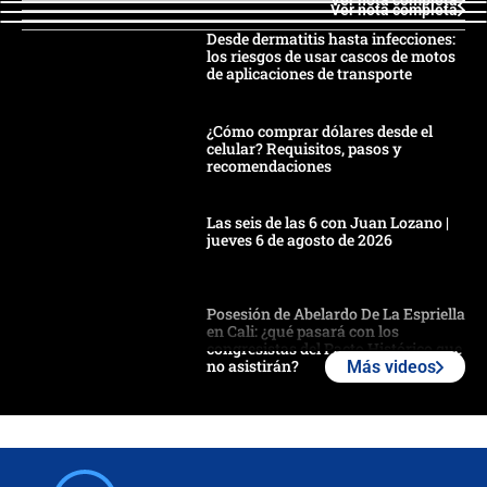
Ver nota completa
Ver nota completa
Desde dermatitis hasta infecciones:
los riesgos de usar cascos de motos
de aplicaciones de transporte
¿Cómo comprar dólares desde el
celular? Requisitos, pasos y
recomendaciones
Las seis de las 6 con Juan Lozano |
jueves 6 de agosto de 2026
Posesión de Abelardo De La Espriella
en Cali: ¿qué pasará con los
congresistas del Pacto Histórico que
no asistirán?
Más videos
Álvaro Uribe asistirá a la posesión y
crece el pulso por la elección del
contralor