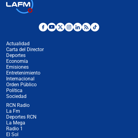
🔴 EN VIVO | Noticiero La FM con
Juan Lozano - 6 de agosto de 2026
¿Por qué De la Espriella gobernará
desde Barranquilla? Experto explica
la razón
Actualidad
Carta del Director
Estratega de Abelardo de la Espriella
Deportes
revela cómo venció a la “casta
Economía
política” en campaña: “Estaba
Emisiones
completamente seguro”
Entretenimiento
Internacional
Alias ‘Calarcá’ habría pagado $60
Orden Público
millones al mes a un supuesto
Política
coronel para filtrar información del
Ejército
Sociedad
RCN Radio
Las razones para escoger al nuevo
La Fm
director de la Policía
Deportes RCN
La Mega
Radio 1
El Sol