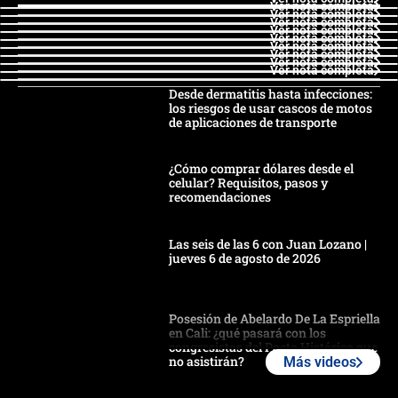
Ver nota completa
Ver nota completa
Ver nota completa
Ver nota completa
Ver nota completa
Ver nota completa
Ver nota completa
Ver nota completa
Ver nota completa
Desde dermatitis hasta infecciones:
los riesgos de usar cascos de motos
de aplicaciones de transporte
¿Cómo comprar dólares desde el
celular? Requisitos, pasos y
recomendaciones
Las seis de las 6 con Juan Lozano |
jueves 6 de agosto de 2026
Posesión de Abelardo De La Espriella
en Cali: ¿qué pasará con los
congresistas del Pacto Histórico que
no asistirán?
Más videos
Álvaro Uribe asistirá a la posesión y