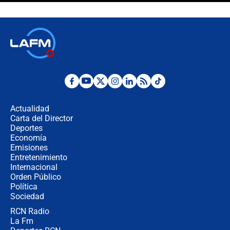
crece el pulso por la elección del
contralor
🔴 EN VIVO | Noticiero La FM con
Juan Lozano - 6 de agosto de 2026
¿Por qué De la Espriella gobernará
desde Barranquilla? Experto explica
la razón
Actualidad
Carta del Director
Estratega de Abelardo de la Espriella
Deportes
revela cómo venció a la “casta
Economía
política” en campaña: “Estaba
Emisiones
completamente seguro”
Entretenimiento
Internacional
Alias ‘Calarcá’ habría pagado $60
Orden Público
millones al mes a un supuesto
Política
coronel para filtrar información del
Ejército
Sociedad
RCN Radio
Las razones para escoger al nuevo
La Fm
director de la Policía