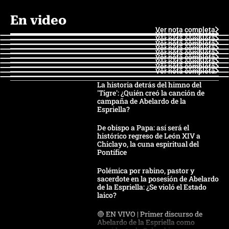
En video
Ver nota completa
Ver nota completa
Ver nota completa
Ver nota completa
Ver nota completa
Ver nota completa
Ver nota completa
Ver nota completa
Ver nota completa
Ver nota completa
La historia detrás del himno del
'Tigre': ¿Quién creó la canción de
campaña de Abelardo de la
Espriella?
De obispo a Papa: así será el
histórico regreso de León XIV a
Chiclayo, la cuna espiritual del
Pontífice
Polémica por rabino, pastor y
sacerdote en la posesión de Abelardo
de la Espriella: ¿Se violó el Estado
laico?
🔴 EN VIVO | Primer discurso de
Abelardo de la Espriella como