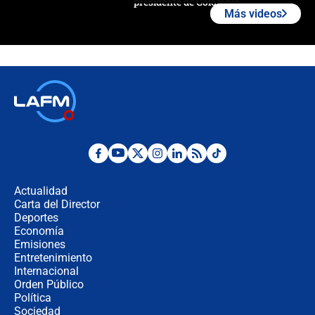
presidente de Colombia
Más videos
¿La posesión de Abelardo De la
Espriella en Cali inicia la
descentralización en Colombia? Esto
respondió el alcalde Eder
Así será la posesión de Abelardo de
la Espriella este 7 de agosto:
cronograma oficial y detalles clave
Desde dermatitis hasta infecciones:
los riesgos de usar cascos de motos
de aplicaciones de transporte
Actualidad
Carta del Director
¿Cómo comprar dólares desde el
Deportes
celular? Requisitos, pasos y
Economía
recomendaciones
Emisiones
Entretenimiento
Internacional
Las seis de las 6 con Juan Lozano |
Orden Público
jueves 6 de agosto de 2026
Política
Sociedad