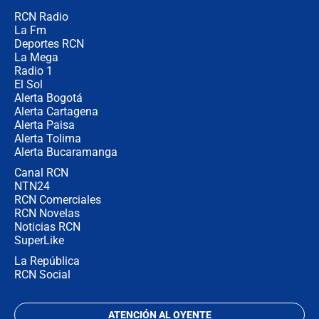
RCN Radio
Posesión de Abelardo De La Espriella
La Fm
en Cali: ¿qué pasará con los
congresistas del Pacto Histórico que
Deportes RCN
no asistirán?
La Mega
Radio 1
El Sol
Alerta Bogotá
Alerta Cartagena
Alerta Paisa
Alerta Tolima
Alerta Bucaramanga
Canal RCN
NTN24
RCN Comerciales
RCN Novelas
Noticias RCN
SuperLike
La República
RCN Social
ATENCIÓN AL OYENTE