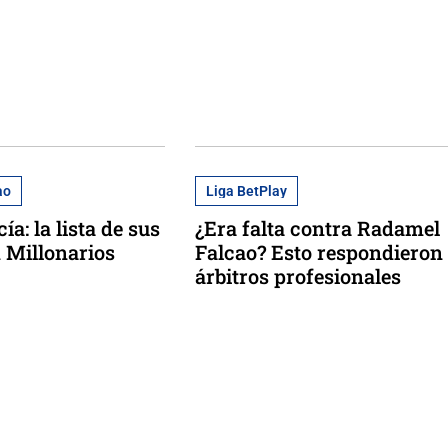
ao
Liga BetPlay
ía: la lista de sus
¿Era falta contra Radamel
n Millonarios
Falcao? Esto respondieron
árbitros profesionales