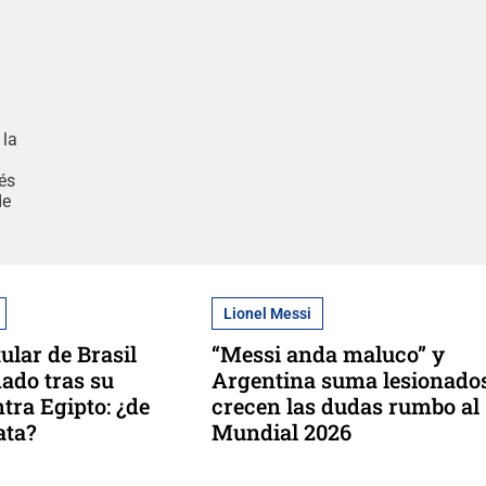
 la
vés
de
Lionel Messi
ular de Brasil
“Messi anda maluco” y
nado tras su
Argentina suma lesionados
tra Egipto: ¿de
crecen las dudas rumbo al
ata?
Mundial 2026