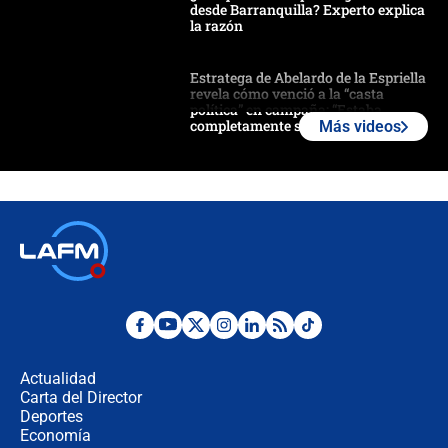
desde Barranquilla? Experto explica
la razón
Estratega de Abelardo de la Espriella
revela cómo venció a la “casta
política” en campaña: “Estaba
completamente seguro”
Más videos
Alias ‘Calarcá’ habría pagado $60
millones al mes a un supuesto
coronel para filtrar información del
Ejército
Las razones para escoger al nuevo
director de la Policía
"Prohibir es la salida fácil": ¿Qué
futuro les espera a las cabalgatas en
Colombia?
Actualidad
Carta del Director
Ministro de Defensa no descarta el
Deportes
uso de la UNDMO ante posibles
Economía
disturbios durante la posesión