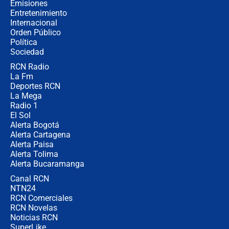
Emisiones
Entretenimiento
Internacional
"No hubo fraude ni posibilidad de
Orden Público
fraude": Auditoría respondió a
Política
señalamientos de Petro sobre
elección de Abelardo de La Espriella
Sociedad
RCN Radio
Tras su posesión, presidente De la
La Fm
Espriella empieza gira por regiones
donde perdió
Deportes RCN
La Mega
Radio 1
El Sol
Alerta Bogotá
Alerta Cartagena
Alerta Paisa
Alerta Tolima
Alerta Bucaramanga
Canal RCN
NTN24
RCN Comerciales
RCN Novelas
Noticias RCN
SuperLike