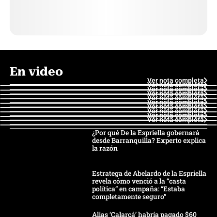
En video
Ver nota completa
Ver nota completa
Ver nota completa
Ver nota completa
Ver nota completa
Ver nota completa
Ver nota completa
Ver nota completa
Ver nota completa
Ver nota completa
¿Por qué De la Espriella gobernará
desde Barranquilla? Experto explica
la razón
Estratega de Abelardo de la Espriella
revela cómo venció a la “casta
política” en campaña: “Estaba
completamente seguro”
Alias ‘Calarcá’ habría pagado $60