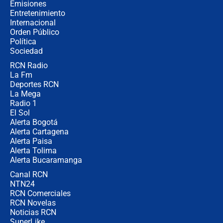
donde perdió
Emisiones
Entretenimiento
Internacional
Las seis de las 6 con Juan Lozano |
Orden Público
miércoles 5 de agosto de 2026
Política
Sociedad
RCN Radio
🔴 EN VIVO | Noticiero La FM con
La Fm
Juan Lozano - 5 de agosto de 2026
Deportes RCN
La Mega
Radio 1
El Sol
Alerta Bogotá
Alerta Cartagena
Alerta Paisa
Alerta Tolima
Alerta Bucaramanga
Canal RCN
NTN24
RCN Comerciales
RCN Novelas
Noticias RCN
SuperLike