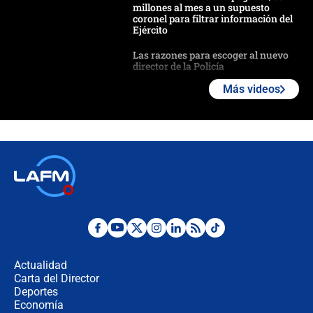
millones al mes a un supuesto
coronel para filtrar información del
Ejército
Las razones para escoger al nuevo
director de la Policía
Más videos
"Prohibir es la salida fácil": ¿Qué
futuro les espera a las cabalgatas en
Colombia?
Ministro de Defensa no descarta el
uso de la UNDMO ante posibles
disturbios durante la posesión
"No hubo fraude ni posibilidad de
fraude": Auditoría respondió a
señalamientos de Petro sobre
Actualidad
elección de Abelardo de La Espriella
Carta del Director
Tras su posesión, presidente De la
Deportes
Espriella empieza gira por regiones
Economía