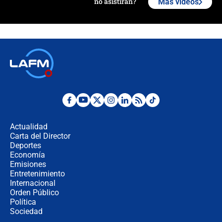
no asistirán?
Más videos
Álvaro Uribe asistirá a la posesión y
crece el pulso por la elección del
contralor
🔴 EN VIVO | Noticiero La FM con
Juan Lozano - 6 de agosto de 2026
¿Por qué De la Espriella gobernará
desde Barranquilla? Experto explica
la razón
Actualidad
Carta del Director
Estratega de Abelardo de la Espriella
Deportes
revela cómo venció a la “casta
Economía
política” en campaña: “Estaba
Emisiones
completamente seguro”
Entretenimiento
Internacional
Alias ‘Calarcá’ habría pagado $60
Orden Público
millones al mes a un supuesto
Política
coronel para filtrar información del
Ejército
Sociedad