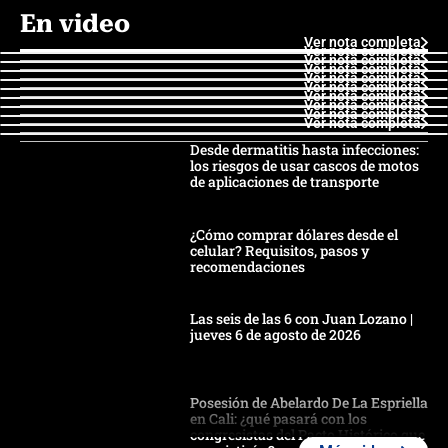
En video
Ver nota completa
Ver nota completa
Ver nota completa
Ver nota completa
Ver nota completa
Ver nota completa
Ver nota completa
Ver nota completa
Ver nota completa
Ver nota completa
Desde dermatitis hasta infecciones:
los riesgos de usar cascos de motos
de aplicaciones de transporte
¿Cómo comprar dólares desde el
celular? Requisitos, pasos y
recomendaciones
Las seis de las 6 con Juan Lozano |
jueves 6 de agosto de 2026
Posesión de Abelardo De La Espriella
en Cali: ¿qué pasará con los
congresistas del Pacto Histórico que