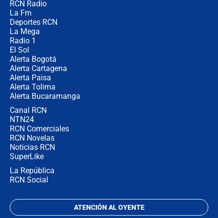
RCN Radio
Las razones para escoger al nuevo
La Fm
director de la Policía
Deportes RCN
La Mega
Radio 1
El Sol
Alerta Bogotá
Alerta Cartagena
Alerta Paisa
Alerta Tolima
Alerta Bucaramanga
Canal RCN
NTN24
RCN Comerciales
RCN Novelas
Noticias RCN
SuperLike
La República
RCN Social
ATENCIÓN AL OYENTE