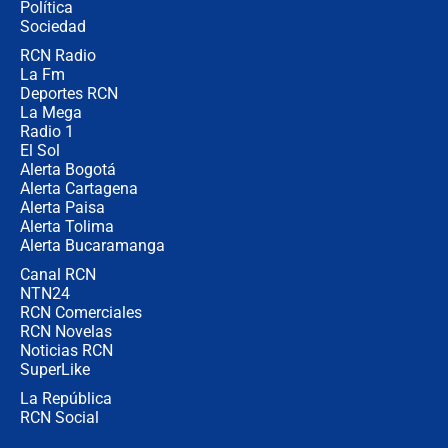
Política
coronel para filtrar información del
Ejército
Sociedad
RCN Radio
Las razones para escoger al nuevo
La Fm
director de la Policía
Deportes RCN
La Mega
Radio 1
El Sol
Alerta Bogotá
Alerta Cartagena
Alerta Paisa
Alerta Tolima
Alerta Bucaramanga
Canal RCN
NTN24
RCN Comerciales
RCN Novelas
Noticias RCN
SuperLike
La República
RCN Social