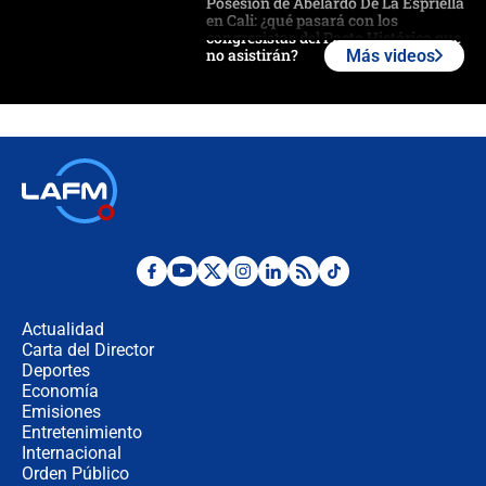
Posesión de Abelardo De La Espriella
en Cali: ¿qué pasará con los
congresistas del Pacto Histórico que
no asistirán?
Más videos
Álvaro Uribe asistirá a la posesión y
crece el pulso por la elección del
contralor
🔴 EN VIVO | Noticiero La FM con
Juan Lozano - 6 de agosto de 2026
¿Por qué De la Espriella gobernará
desde Barranquilla? Experto explica
la razón
Actualidad
Carta del Director
Estratega de Abelardo de la Espriella
Deportes
revela cómo venció a la “casta
Economía
política” en campaña: “Estaba
Emisiones
completamente seguro”
Entretenimiento
Internacional
Alias ‘Calarcá’ habría pagado $60
Orden Público
millones al mes a un supuesto