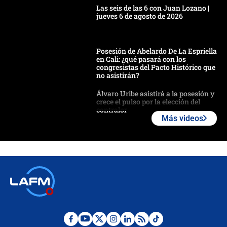
Las seis de las 6 con Juan Lozano |
jueves 6 de agosto de 2026
Posesión de Abelardo De La Espriella
en Cali: ¿qué pasará con los
congresistas del Pacto Histórico que
no asistirán?
Álvaro Uribe asistirá a la posesión y
crece el pulso por la elección del
contralor
Más videos
🔴 EN VIVO | Noticiero La FM con
Juan Lozano - 6 de agosto de 2026
¿Por qué De la Espriella gobernará
desde Barranquilla? Experto explica
la razón
Estratega de Abelardo de la Espriella