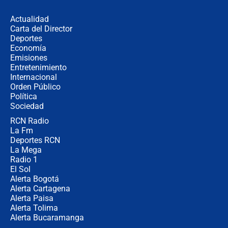
revela cómo venció a la “casta
política” en campaña: “Estaba
Actualidad
completamente seguro”
Carta del Director
Alias ‘Calarcá’ habría pagado $60
Deportes
millones al mes a un supuesto
Economía
coronel para filtrar información del
Emisiones
Ejército
Entretenimiento
Internacional
Las razones para escoger al nuevo
Orden Público
director de la Policía
Política
Sociedad
RCN Radio
"Prohibir es la salida fácil": ¿Qué
La Fm
futuro les espera a las cabalgatas en
Colombia?
Deportes RCN
La Mega
Radio 1
El Sol
Alerta Bogotá
Alerta Cartagena
Alerta Paisa
Alerta Tolima
Alerta Bucaramanga