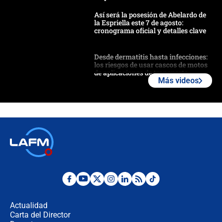
Así será la posesión de Abelardo de
la Espriella este 7 de agosto:
cronograma oficial y detalles clave
Desde dermatitis hasta infecciones:
los riesgos de usar cascos de motos
de aplicaciones de transporte
Más videos
¿Cómo comprar dólares desde el
celular? Requisitos, pasos y
recomendaciones
Las seis de las 6 con Juan Lozano |
jueves 6 de agosto de 2026
Posesión de Abelardo De La Espriella
en Cali: ¿qué pasará con los
congresistas del Pacto Histórico que
Actualidad
no asistirán?
Carta del Director