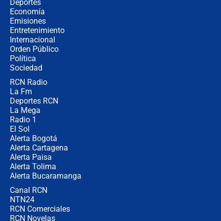
Álvaro Uribe asistirá a la posesión y
Deportes
crece el pulso por la elección del
Economía
contralor
Emisiones
Entretenimiento
Internacional
🔴 EN VIVO | Noticiero La FM con
Orden Público
Juan Lozano - 6 de agosto de 2026
Política
Sociedad
RCN Radio
¿Por qué De la Espriella gobernará
La Fm
desde Barranquilla? Experto explica
la razón
Deportes RCN
La Mega
Radio 1
El Sol
Alerta Bogotá
Alerta Cartagena
Alerta Paisa
Alerta Tolima
Alerta Bucaramanga
Canal RCN
NTN24
RCN Comerciales
RCN Novelas