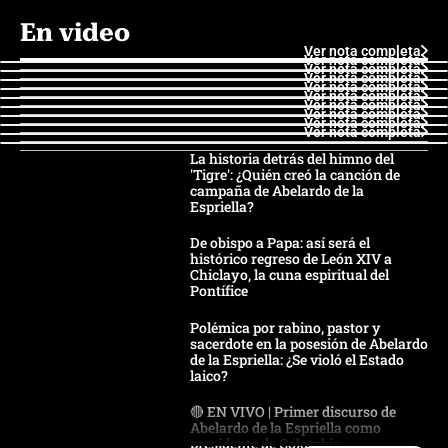
En video
Ver nota completa
Ver nota completa
Ver nota completa
Ver nota completa
Ver nota completa
Ver nota completa
Ver nota completa
Ver nota completa
Ver nota completa
Ver nota completa
La historia detrás del himno del
'Tigre': ¿Quién creó la canción de
campaña de Abelardo de la
Espriella?
De obispo a Papa: así será el
histórico regreso de León XIV a
Chiclayo, la cuna espiritual del
Pontífice
Polémica por rabino, pastor y
sacerdote en la posesión de Abelardo
de la Espriella: ¿Se violó el Estado
laico?
🔴 EN VIVO | Primer discurso de
Abelardo de la Espriella como
presidente de Colombia