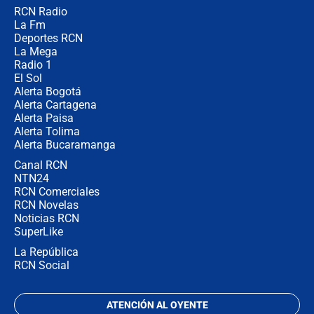
RCN Radio
Posesión de Abelardo De La Espriella
La Fm
en Cali: ¿qué pasará con los
congresistas del Pacto Histórico que
Deportes RCN
no asistirán?
La Mega
Radio 1
El Sol
Alerta Bogotá
Alerta Cartagena
Alerta Paisa
Alerta Tolima
Alerta Bucaramanga
Canal RCN
NTN24
RCN Comerciales
RCN Novelas
Noticias RCN
SuperLike
La República
RCN Social
ATENCIÓN AL OYENTE