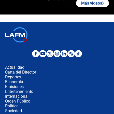
Más videos
¿La posesión de Abelardo De la
Espriella en Cali inicia la
descentralización en Colombia? Esto
respondió el alcalde Eder
Así será la posesión de Abelardo de
la Espriella este 7 de agosto:
cronograma oficial y detalles clave
Desde dermatitis hasta infecciones:
los riesgos de usar cascos de motos
de aplicaciones de transporte
Actualidad
Carta del Director
¿Cómo comprar dólares desde el
Deportes
celular? Requisitos, pasos y
Economía
recomendaciones
Emisiones
Entretenimiento
Internacional
Las seis de las 6 con Juan Lozano |
Orden Público
jueves 6 de agosto de 2026
Política
Sociedad