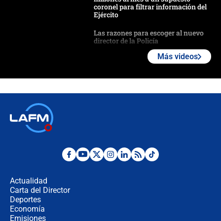
coronel para filtrar información del
Ejército
Las razones para escoger al nuevo
director de la Policía
Más videos
"Prohibir es la salida fácil": ¿Qué
futuro les espera a las cabalgatas en
Colombia?
Ministro de Defensa no descarta el
uso de la UNDMO ante posibles
disturbios durante la posesión
"No hubo fraude ni posibilidad de
fraude": Auditoría respondió a
señalamientos de Petro sobre
Actualidad
elección de Abelardo de La Espriella
Carta del Director
Tras su posesión, presidente De la
Deportes
Espriella empieza gira por regiones
Economía
donde perdió
Emisiones