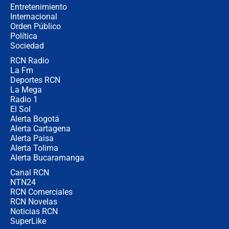
Entretenimiento
Internacional
Las seis de las 6 con Juan Lozano |
Orden Público
miércoles 5 de agosto de 2026
Política
Sociedad
RCN Radio
🔴 EN VIVO | Noticiero La FM con
La Fm
Juan Lozano - 5 de agosto de 2026
Deportes RCN
La Mega
Radio 1
El Sol
Alerta Bogotá
Alerta Cartagena
Alerta Paisa
Alerta Tolima
Alerta Bucaramanga
Canal RCN
NTN24
RCN Comerciales
RCN Novelas
Noticias RCN
SuperLike