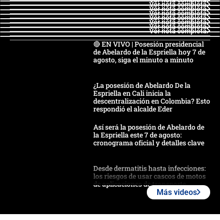
Ver nota completa
Ver nota completa
Ver nota completa
Ver nota completa
Ver nota completa
Ver nota completa
Ver nota completa
🔴 EN VIVO | Posesión presidencial
de Abelardo de la Espriella hoy 7 de
agosto, siga el minuto a minuto
¿La posesión de Abelardo De la
Espriella en Cali inicia la
descentralización en Colombia? Esto
respondió el alcalde Eder
Así será la posesión de Abelardo de
la Espriella este 7 de agosto:
cronograma oficial y detalles clave
Desde dermatitis hasta infecciones:
los riesgos de usar cascos de motos
de aplicaciones de transporte
Más videos
¿Cómo comprar dólares desde el
celular? Requisitos, pasos y