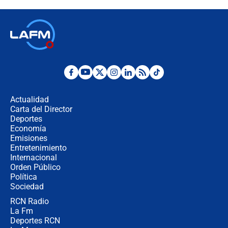
recomendaciones
Las seis de las 6 con Juan Lozano |
jueves 6 de agosto de 2026
Posesión de Abelardo De La Espriella
en Cali: ¿qué pasará con los
congresistas del Pacto Histórico que
Actualidad
no asistirán?
Carta del Director
Álvaro Uribe asistirá a la posesión y
Deportes
crece el pulso por la elección del
Economía
contralor
Emisiones
Entretenimiento
Internacional
🔴 EN VIVO | Noticiero La FM con
Orden Público
Juan Lozano - 6 de agosto de 2026
Política
Sociedad
RCN Radio
¿Por qué De la Espriella gobernará
La Fm
desde Barranquilla? Experto explica
la razón
Deportes RCN