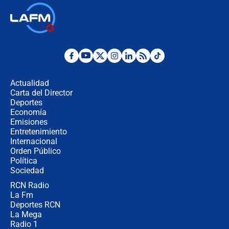
Las seis de las 6 con Juan Lozano |
jueves 6 de agosto de 2026
Posesión de Abelardo De La Espriella
en Cali: ¿qué pasará con los
congresistas del Pacto Histórico que
Actualidad
no asistirán?
Carta del Director
Álvaro Uribe asistirá a la posesión y
Deportes
crece el pulso por la elección del
Economía
contralor
Emisiones
Entretenimiento
Internacional
🔴 EN VIVO | Noticiero La FM con
Orden Público
Juan Lozano - 6 de agosto de 2026
Política
Sociedad
RCN Radio
¿Por qué De la Espriella gobernará
La Fm
desde Barranquilla? Experto explica
la razón
Deportes RCN
La Mega
Radio 1