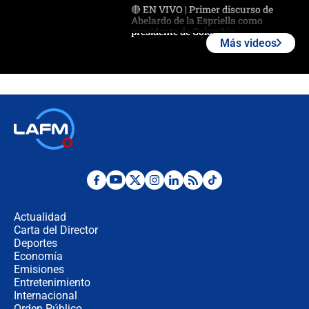
🔴 EN VIVO | Primer discurso de
Abelardo de la Espriella como
presidente de Colombia
Más videos
¿La posesión de Abelardo De la
Espriella en Cali inicia la
descentralización en Colombia? Esto
respondió el alcalde Eder
Así será la posesión de Abelardo de
la Espriella este 7 de agosto:
cronograma oficial y detalles clave
Desde dermatitis hasta infecciones:
los riesgos de usar cascos de motos
de aplicaciones de transporte
Actualidad
Carta del Director
¿Cómo comprar dólares desde el
Deportes
celular? Requisitos, pasos y
Economía
recomendaciones
Emisiones
Entretenimiento
Internacional
Las seis de las 6 con Juan Lozano |
Orden Público