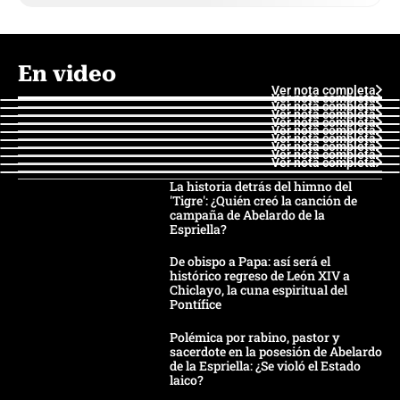
En video
Ver nota completa
Ver nota completa
Ver nota completa
Ver nota completa
Ver nota completa
Ver nota completa
Ver nota completa
Ver nota completa
Ver nota completa
Ver nota completa
La historia detrás del himno del
'Tigre': ¿Quién creó la canción de
campaña de Abelardo de la
Espriella?
De obispo a Papa: así será el
histórico regreso de León XIV a
Chiclayo, la cuna espiritual del
Pontífice
Polémica por rabino, pastor y
sacerdote en la posesión de Abelardo
de la Espriella: ¿Se violó el Estado
laico?