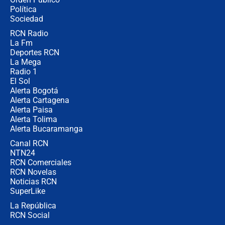
jueves 6 de agosto de 2026
Política
Sociedad
RCN Radio
Posesión de Abelardo De La Espriella
La Fm
en Cali: ¿qué pasará con los
congresistas del Pacto Histórico que
Deportes RCN
no asistirán?
La Mega
Radio 1
El Sol
Alerta Bogotá
Alerta Cartagena
Alerta Paisa
Alerta Tolima
Alerta Bucaramanga
Canal RCN
NTN24
RCN Comerciales
RCN Novelas
Noticias RCN
SuperLike
La República
RCN Social