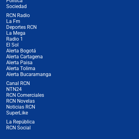
Política
coronel para filtrar información del
Ejército
Sociedad
RCN Radio
Las razones para escoger al nuevo
La Fm
director de la Policía
Deportes RCN
La Mega
Radio 1
El Sol
Alerta Bogotá
Alerta Cartagena
Alerta Paisa
Alerta Tolima
Alerta Bucaramanga
Canal RCN
NTN24
RCN Comerciales
RCN Novelas
Noticias RCN
SuperLike
La República
RCN Social