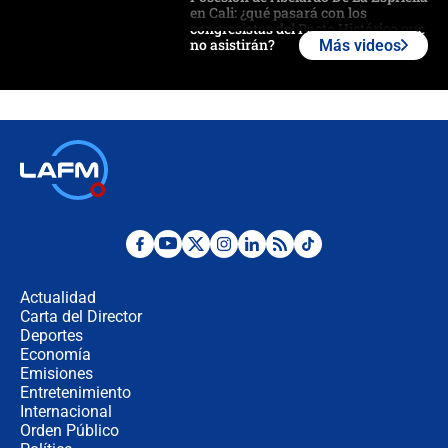
en Cali: ¿qué pasará con los
congresistas del Pacto Histórico que
no asistirán?
Más videos
Álvaro Uribe asistirá a la posesión y
crece el pulso por la elección del
contralor
🔴 EN VIVO | Noticiero La FM con
Juan Lozano - 6 de agosto de 2026
¿Por qué De la Espriella gobernará
desde Barranquilla? Experto explica
la razón
Actualidad
Carta del Director
Estratega de Abelardo de la Espriella
Deportes
revela cómo venció a la “casta
Economía
política” en campaña: “Estaba
Emisiones
completamente seguro”
Entretenimiento
Internacional
Alias ‘Calarcá’ habría pagado $60
Orden Público
millones al mes a un supuesto