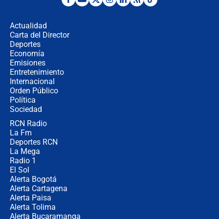
Las seis de las 6 con Juan Lozano |
miércoles 5 de agosto de 2026
Actualidad
Carta del Director
🔴 EN VIVO | Noticiero La FM con
Deportes
Juan Lozano - 5 de agosto de 2026
Economía
Emisiones
Entretenimiento
Internacional
La petición de los empresarios al
Orden Público
gobierno de De la Espriella antes del
Política
Congreso de la ANDI
Sociedad
RCN Radio
María Fernanda Cabal asegura que
La Fm
Uribe tiene "aversión" a la palabra
derecha: "Es como si le hablaran del
Deportes RCN
demonio"
La Mega
Radio 1
El Sol
Alerta Bogotá
Alerta Cartagena
Alerta Paisa
Alerta Tolima
Alerta Bucaramanga