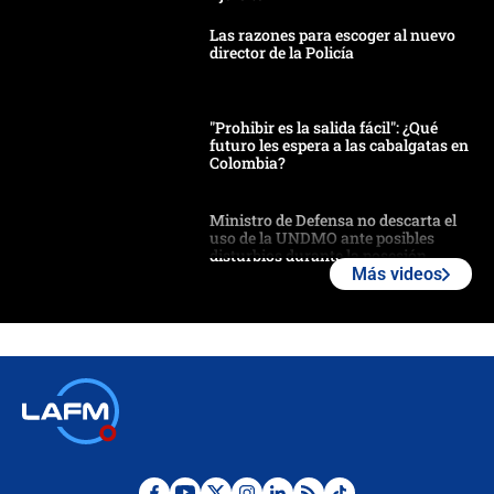
Las razones para escoger al nuevo
director de la Policía
"Prohibir es la salida fácil": ¿Qué
futuro les espera a las cabalgatas en
Colombia?
Ministro de Defensa no descarta el
uso de la UNDMO ante posibles
disturbios durante la posesión
Más videos
"No hubo fraude ni posibilidad de
fraude": Auditoría respondió a
señalamientos de Petro sobre
elección de Abelardo de La Espriella
Tras su posesión, presidente De la
Espriella empieza gira por regiones
donde perdió