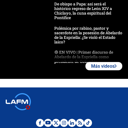
De obispo a Papa: así será el
histórico regreso de León XIV a
Chiclayo, la cuna espiritual del
Pontífice
Polémica por rabino, pastor y
sacerdote en la posesión de Abelardo
de la Espriella: ¿Se violó el Estado
laico?
🔴 EN VIVO | Primer discurso de
Abelardo de la Espriella como
presidente de Colombia
Más videos
¿La posesión de Abelardo De la
Espriella en Cali inicia la
descentralización en Colombia? Esto
respondió el alcalde Eder
Así será la posesión de Abelardo de
la Espriella este 7 de agosto:
cronograma oficial y detalles clave
Desde dermatitis hasta infecciones: