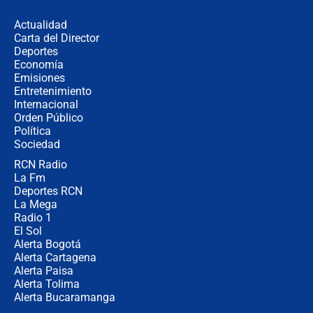
los riesgos de usar cascos de motos
de aplicaciones de transporte
Actualidad
Carta del Director
¿Cómo comprar dólares desde el
Deportes
celular? Requisitos, pasos y
Economía
recomendaciones
Emisiones
Entretenimiento
Internacional
Las seis de las 6 con Juan Lozano |
Orden Público
jueves 6 de agosto de 2026
Política
Sociedad
RCN Radio
Posesión de Abelardo De La Espriella
La Fm
en Cali: ¿qué pasará con los
congresistas del Pacto Histórico que
Deportes RCN
no asistirán?
La Mega
Radio 1
El Sol
Alerta Bogotá
Alerta Cartagena
Alerta Paisa
Alerta Tolima
Alerta Bucaramanga