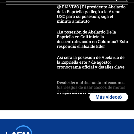
🔴 EN VIVO | El presidente Abelardo
de la Espriella ya llegó a la Arena
USC para su posesión; siga el
minuto a minuto
¿La posesión de Abelardo De la
Espriella en Cali inicia la
descentralización en Colombia? Esto
respondió el alcalde Eder
Así será la posesión de Abelardo de
la Espriella este 7 de agosto:
cronograma oficial y detalles clave
Desde dermatitis hasta infecciones:
los riesgos de usar cascos de motos
de aplicaciones de transporte
Más videos
¿Cómo comprar dólares desde el
celular? Requisitos, pasos y
recomendaciones
Las seis de las 6 con Juan Lozano |