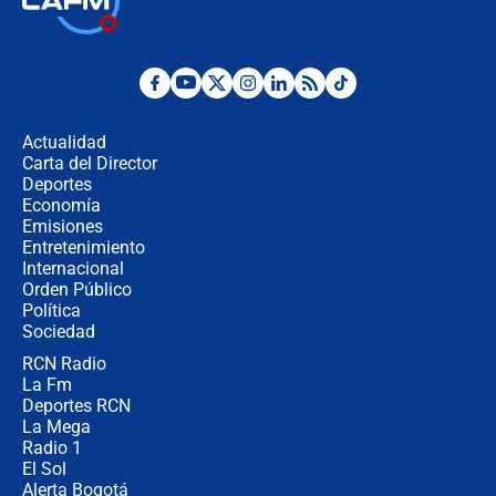
jueves 6 de agosto de 2026
Posesión de Abelardo De La Espriella
en Cali: ¿qué pasará con los
congresistas del Pacto Histórico que
Actualidad
no asistirán?
Carta del Director
Álvaro Uribe asistirá a la posesión y
Deportes
crece el pulso por la elección del
Economía
contralor
Emisiones
Entretenimiento
Internacional
🔴 EN VIVO | Noticiero La FM con
Orden Público
Juan Lozano - 6 de agosto de 2026
Política
Sociedad
RCN Radio
¿Por qué De la Espriella gobernará
La Fm
desde Barranquilla? Experto explica
la razón
Deportes RCN
La Mega
Radio 1
El Sol
Alerta Bogotá